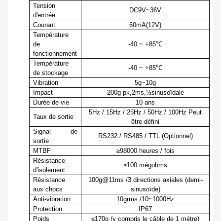
Tension
DC9V~36V
d'entrée
Courant
60mA(12V)
Température
de
-40 ~ +85℃
fonctionnement
Température
-40 ~ +85℃
de stockage
Vibration
5g~10g
Impact
200g pk
,
2ms
,
½sinusoïdale
Durée de vie
10 ans
5Hz / 15Hz / 25Hz / 50Hz / 100Hz Peut
Taux de sortie
être défini
Signal de
RS232 / RS485 / TTL (Optionnel)
sortie
MTBF
≥
98
000 heures / fois
Résistance
≥100 mégohms
d'isolement
Résistance
100g@11ms
/
3 directions axiales (demi-
aux chocs
sinusoïde)
Anti-vibration
10grms
/
10
~
1000Hz
Protection
IP67
Poids
≤1
70
g (y compris le câble de 1 mètre)