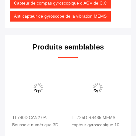
Capteur de compas gyroscopique d'AGV de C.C
Anti capteur de gyroscope de la vibration MEMS
Produits semblables
TL740D CAN2.0A
TL725D RS485 MEMS
RI
Boussole numérique 3D
capteur gyroscopique 100
l'
TL740D Accéléromètre 3
Hz capteur de direction du
un