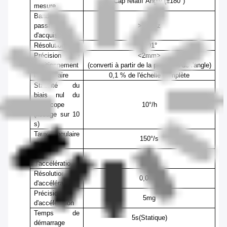
Cap relatif
Angle (±180°)
mesure
Bande
passante
>100Hz
d'acquisition
Résolution
0,01°
Précision de
<2mm>
positionnement
(
converti à partir de la précision de l'angle
)
Non linéaire
0,1 % de l'échelle complète
Stabilité du
biais nul du
gyroscope
10
°/h
(lissage sur 10
s)
Taux angulaire
150°/s
maximal
Plage
±4g
d'accélération
Résolution
0,001g
d'accélération
Précision
5mg
d'accélération
Temps de
5s
(
Statique
)
démarrage