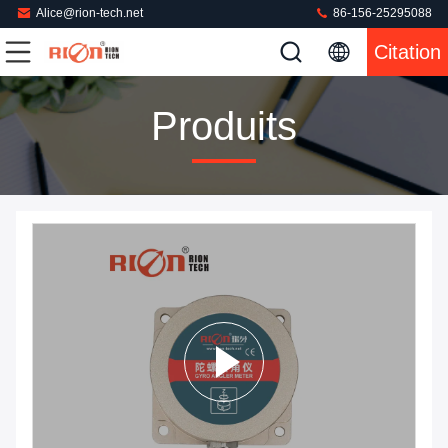
Alice@rion-tech.net
86-156-25295088
Citation
Produits