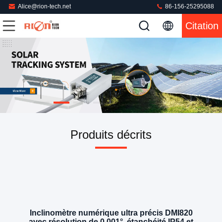
Alice@rion-tech.net
86-156-25295088
Citation
Produits décrits
Inclinomètre numérique ultra précis DMI820
avec résolution de 0,001°, étanchéité IP54 et