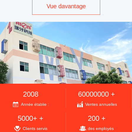
Vue davantage
2008
60000000 +
Année établie :
Ventes annuelles
5000+ +
200 +
Clients servis
des employés