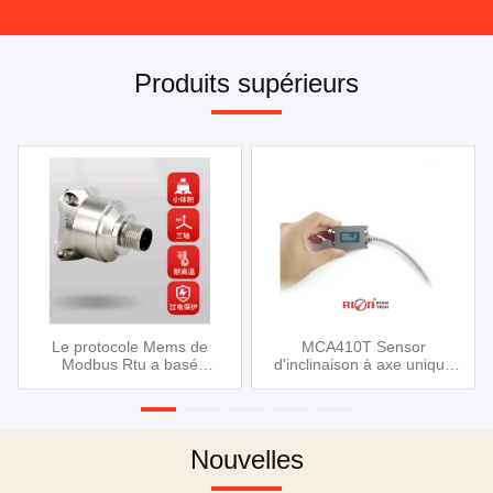
Produits supérieurs
Le protocole Mems de
MCA410T Sensor
Modbus Rtu a basé
d'inclinaison à axe unique
l'accéléromètre pour le
pour la mesure et le
rouleau de route
contrôle de l'angle solaire
Nouvelles