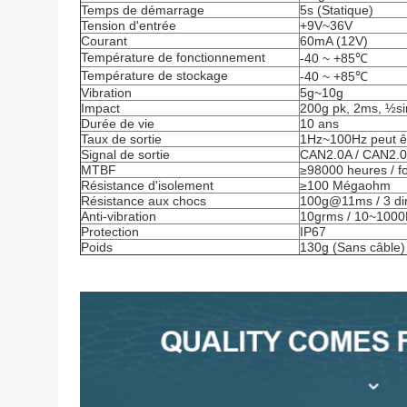
Temps de démarrage
5s (Statique)
Tension d'entrée
+9V~36V
Courant
60mA (12V)
Température de fonctionnement
-40 ~ +85℃
Température de stockage
-40 ~ +85℃
Vibration
5g~10g
Impact
200g pk, 2ms, ½si
Durée de vie
10 ans
Taux de sortie
1Hz~100Hz peut êt
Signal de sortie
CAN2.0A / CAN2.
MTBF
≥98000 heures / fo
Résistance d'isolement
≥100 Mégaohm
Résistance aux chocs
100g@11ms / 3 dir
Anti-vibration
10grms / 10~100
Protection
IP67
Poids
130g (Sans câble)