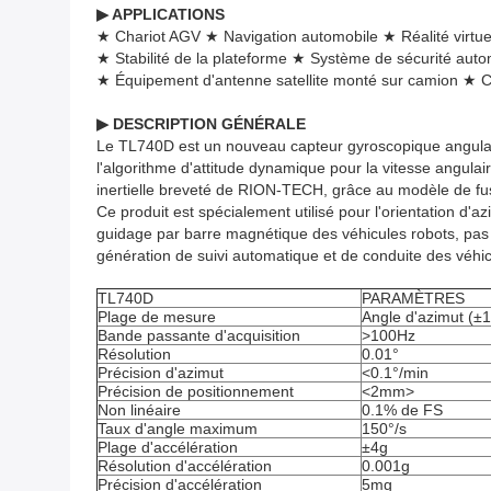
▶ APPLICATIONS
★ Chariot AGV ★ Navigation automobile ★ Réalité virtue
★ Stabilité de la plateforme ★ Système de sécurité aut
★ Équipement d'antenne satellite monté sur camion ★ Co
▶ DESCRIPTION GÉNÉRALE
Le TL740D est un nouveau capteur gyroscopique angulai
l'algorithme d'attitude dynamique pour la vitesse angulair
inertielle breveté de RION-TECH, grâce au modèle de fus
Ce produit est spécialement utilisé pour l'orientation d'a
guidage par barre magnétique des véhicules robots, pas 
génération de suivi automatique et de conduite des véhic
TL740D
PARAMÈTRES
Plage de mesure
Angle d'azimut (±
Bande passante d'acquisition
>100Hz
Résolution
0.01°
Précision d'azimut
<0.1°/min
Précision de positionnement
<2mm>
Non linéaire
0.1% de FS
Taux d'angle maximum
150°/s
Plage d'accélération
±4g
Résolution d'accélération
0.001g
Précision d'accélération
5mg