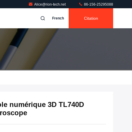
Alice@rion-tech.net
86-156-25295088
Citation
French
le numérique 3D TL740D
yroscope