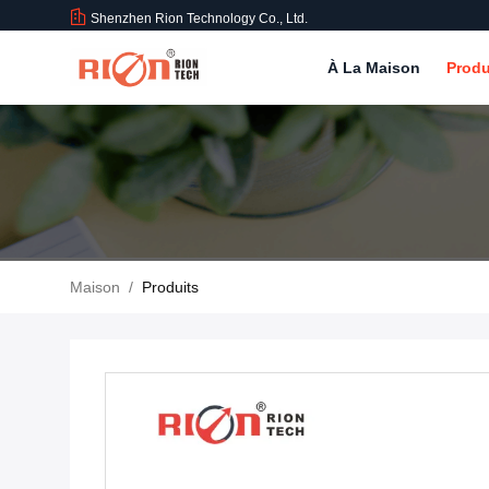
Shenzhen Rion Technology Co., Ltd.
À La Maison
Produ
Maison
/
Produits