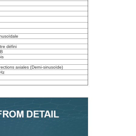
nusoïdale
re défini
0B
is
ections axiales (Demi-sinusoïde)
0Hz