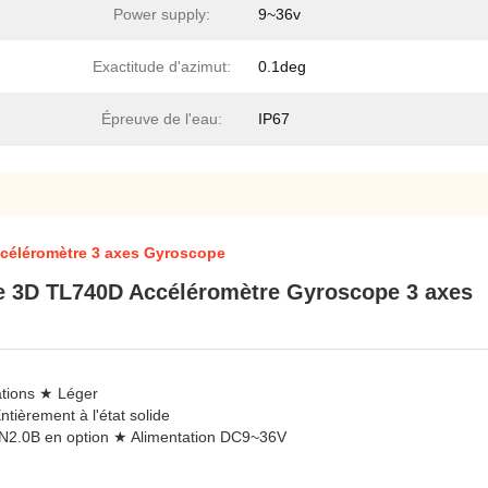
Power supply:
9~36v
Exactitude d'azimut:
0.1deg
Épreuve de l'eau:
IP67
céléromètre 3 axes Gyroscope
 3D TL740D Accéléromètre Gyroscope 3 axes
ations ★ Léger
tièrement à l'état solide
N2.0B en option ★ Alimentation DC9~36V