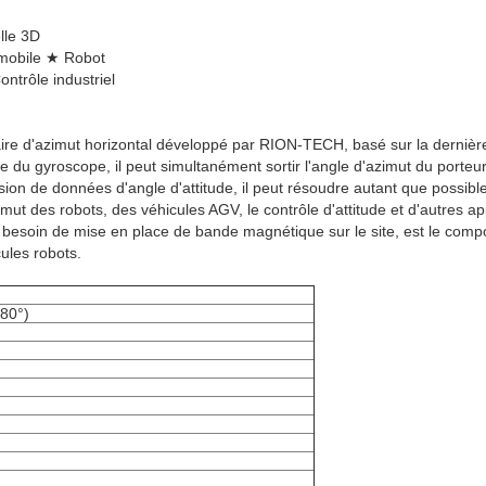
lle 3D
omobile ★ Robot
ntrôle industriel
re d'azimut horizontal développé par RION-TECH, basé sur la dernièr
e du gyroscope, il peut simultanément sortir l'angle d'azimut du porteur
ion de données d'angle d'attitude, il peut résoudre autant que possibl
zimut des robots, des véhicules AGV, le contrôle d'attitude et d'autres a
besoin de mise en place de bande magnétique sur le site, est le comp
ules robots.
180°)