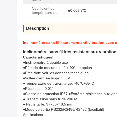
terme:
Coefficient de
±0.006°/℃
température nul:
Description
Inclinomètre sans fil hautement anti-vibration avec 
Inclinomètre sans fil très résistant aux vibrati
Caractéristiques:
●Inclinomètre à double axe
●Période de mesure: ± 1° ± 90° en option
●Précision: voir les données techniques
●Voltée d'entrée large: 936V
●Température de travail large: -40°C+85°C
●Résolution: 0,01°
●Classe de protection IP67 ●Extrême résistance aux vibr
● Transmission sans fil de 200 M
● Petite taille: 97×50×48,5 mm
●Mode de sortie RS232/RS485/RS422 (facultatif)
Applications: