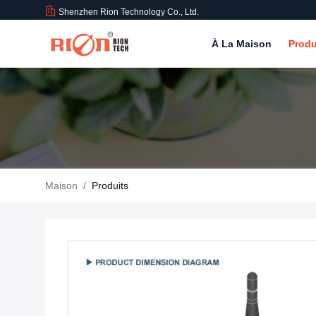
Shenzhen Rion Technology Co., Ltd.
À La Maison
Produ
Maison
/
Produits