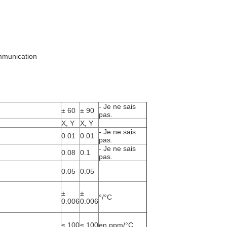
ommunication
- Je ne sais
± 60
± 90
pas.
X, Y
X, Y
- Je ne sais
0.01
0.01
pas.
- Je ne sais
0.08
0.1
pas.
0.05
0.05
±
±
°/°C
0.006
0.006
≤ 100
≤ 100
en ppm/°C