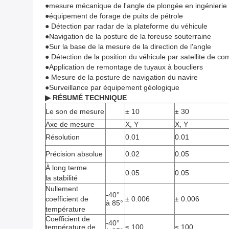
●mesure mécanique de l'angle de plongée en ingénierie
●équipement de forage de puits de pétrole
● Détection par radar de la plateforme du véhicule
●Navigation de la posture de la foreuse souterraine
●Sur la base de la mesure de la direction de l'angle
● Détection de la position du véhicule par satellite de c
●Application de remontage de tuyaux à boucliers
● Mesure de la posture de navigation du navire
●Surveillance par équipement géologique
▶ RÉSUMÉ TECHNIQUE
Le son de mesure
± 10
± 30
Axe de mesure
X, Y
X, Y
Résolution
0.01
0.01
Précision absolue
0.02
0.05
À long terme
0.05
0.05
la stabilité
Nullement
-40°
coefficient de
± 0.006
± 0.006
à 85°
température
Coefficient de
-40°
température de
≤ 100
≤ 100