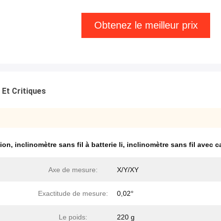
Obtenez le meilleur prix
 Et Critiques
tion
,
inclinomètre sans fil à batterie li
,
inclinomètre sans fil avec c
Axe de mesure:
X/Y/XY
Exactitude de mesure:
0,02°
Le poids:
220 g