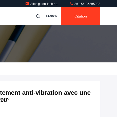
Alice@rion-tech.net
86-156-25295088
Citation
French
utement anti-vibration avec une
 90°