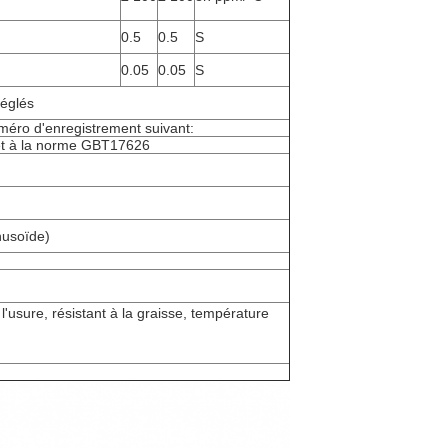
0.5
0.5
S
0.05
0.05
S
réglés
méro d'enregistrement suivant:
t à la norme GBT17626
nusoïde)
'usure, résistant à la graisse, température