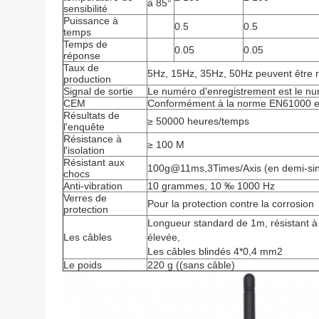
à 85°
sensibilité
Puissance à
0.5
0.5
temps
Temps de
0.05
0.05
réponse
Taux de
5Hz, 15Hz, 35Hz, 50Hz peuvent être 
production
Signal de sortie
Le numéro d'enregistrement est le nu
CEM
Conformément à la norme EN61000 e
Résultats de
≥ 50000 heures/temps
l'enquête
Résistance à
≥ 100 M
l'isolation
Résistant aux
100g@11ms,3Times/Axis (en demi-si
chocs
Anti-vibration
10 grammes, 10 ‰ 1000 Hz
Verres de
Pour la protection contre la corrosion
protection
Longueur standard de 1m, résistant à l
Les câbles
élevée,
Les câbles blindés 4*0,4 mm2
Le poids
220 g ((sans câble)