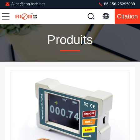
Alice@rion-tech.net
86-156-25295088
Citation
Produits