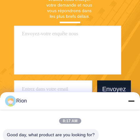
votre demande et nous 
vous répondrons dans 
les plus brefs délais.
Envoyez
Rion
8:17 AM
Good day, what product are you looking for?
Shenzhen Rion Technology Co., Ltd.