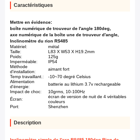
Caractéristiques
Mettre en évidence:
boîte numérique de trouveur de l'angle 180deg
,
axe numérique de la boîte une de trouveur d'angle
,
Inclinomètre du rion RS485
Matériel:
métal
Taille:
L83 X W53 X H19.2mm
Poids:
125g
Imperméable:
IP54
Méthode
aimant fort
d'installation:
Temp travaillant.:
-10~70 degré Celsius
Alimentation
batterie au lithium 3.7v rechargeable
d'énergie:
Impact de choc:
10grms, 10-100Hz
écran de version de nuit de 4 véritables
Écran:
couleurs
Port:
Shenzhen
Description
Inclinomètre simple de l'axe RS485 180deg Rion de