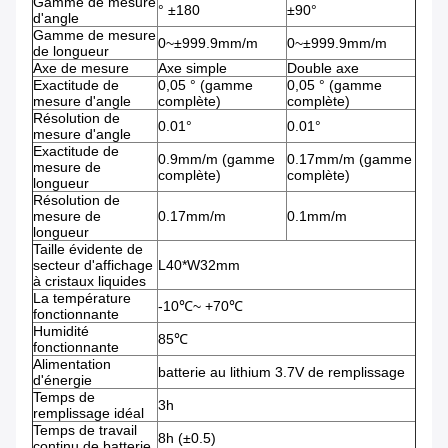
Gamme de mesure
° ±180
±90°
d'angle
Gamme de mesure
0~±999.9mm/m
0~±999.9mm/m
de longueur
Axe de mesure
Axe simple
Double axe
Exactitude de
0,05 ° (gamme
0,05 ° (gamme
mesure d'angle
complète)
complète)
Résolution de
0.01°
0.01°
mesure d'angle
Exactitude de
0.9mm/m (gamme
0.17mm/m (gamme
mesure de
complète)
complète)
longueur
Résolution de
mesure de
0.17mm/m
0.1mm/m
longueur
Taille évidente de
secteur d'affichage
L40*W32mm
à cristaux liquides
La température
-10℃~ +70℃
fonctionnante
Humidité
85℃
fonctionnante
Alimentation
batterie au lithium 3.7V de remplissage
d'énergie
Temps de
3h
remplissage idéal
Temps de travail
8h (±0.5)
continu de batterie