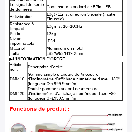
Le signal de sortie
Connecteur standard de 5Pin USB
de données
10g@11ms, direction 3 axiale (moitié
Antivibration
Sinusoid)
Résistance à
10grms, 10~100Hz
l'impact
Poids
125g
Niveau
IP54
imperméable
Matériel
Aluminium en métal
Taille
L83*W53*H19.2mm
▶
L'INFORMATION D'ORDRE
Article
Description d'ordre
non.
Gamme simple standard de /measure
DMI410
d'inclinomètre d'affichage numérique d'axe ±180°
(longueur 0~±999.9mm/m)
Double gamme standard de /measure
DMI420
d'inclinomètre d'affichage numérique d'axe ±90°
(longueur 0~±999.9mm/m)
Fonctions de produit :