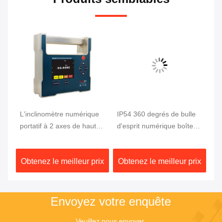
L'inclinomètre numérique
IP54 360 degrés de bulle
1.
portatif à 2 axes de haute
d'esprit numérique boîte
d'
précision RION de 0,002
de bistouri Angle Mètre
de
degré
RION double référence
Di
ix
Obtenez le meilleur prix
Obtenez le meilleur prix
Ob
te
Envoyez votre enquête
Veuillez nous envoyer 