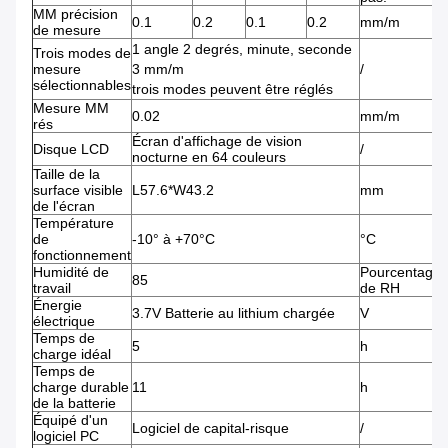
MM précision
0.1
0.2
0.1
0.2
mm/m
de mesure
1 angle 2 degrés, minute, seconde
Trois modes de
mesure
3 mm/m
/
sélectionnables
trois modes peuvent être réglés
Mesure MM
0.02
mm/m
rés
Écran d'affichage de vision
Disque LCD
/
nocturne en 64 couleurs
Taille de la
surface visible
L57.6*W43.2
mm
de l'écran
Température
de
-10° à +70°C
°C
fonctionnement
Humidité de
Pourcentage
85
travail
de RH
Énergie
3.7V Batterie au lithium chargée
V
électrique
Temps de
5
h
charge idéal
Temps de
charge durable
11
h
de la batterie
Équipé d'un
Logiciel de capital-risque
/
logiciel PC