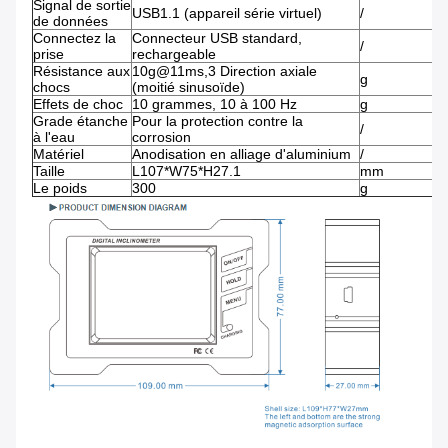
Signal de sortie
USB1.1 (appareil série virtuel)
/
de données
Connectez la
Connecteur USB standard,
/
prise
rechargeable
Résistance aux
10g@11ms,3 Direction axiale
g
chocs
(moitié sinusoïde)
Effets de choc
10 grammes, 10 à 100 Hz
g
Grade étanche
Pour la protection contre la
/
à l'eau
corrosion
Matériel
Anodisation en alliage d'aluminium
/
Taille
L107*W75*H27.1
mm
Le poids
300
g