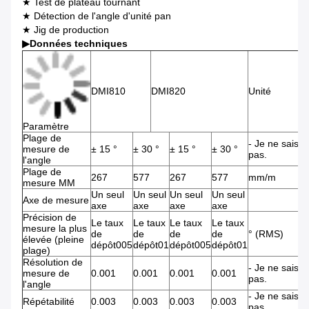
★ Test de plateau tournant
★ Détection de l'angle d'unité pan
★ Jig de production
▶
Données techniques
DMI810
DMI820
Unité
Paramètre
Plage de
- Je ne sais
mesure de
± 15 °
± 30 °
± 15 °
± 30 °
pas.
l'angle
Plage de
267
577
267
577
mm/m
mesure MM
Un seul
Un seul
Un seul
Un seul
Axe de mesure
axe
axe
axe
axe
Précision de
Le taux
Le taux
Le taux
Le taux
mesure la plus
de
de
de
de
° (RMS)
élevée (pleine
dépôt005
dépôt01
dépôt005
dépôt01
plage)
Résolution de
- Je ne sais
mesure de
0.001
0.001
0.001
0.001
pas.
l'angle
- Je ne sais
Répétabilité
0.003
0.003
0.003
0.003
pas.