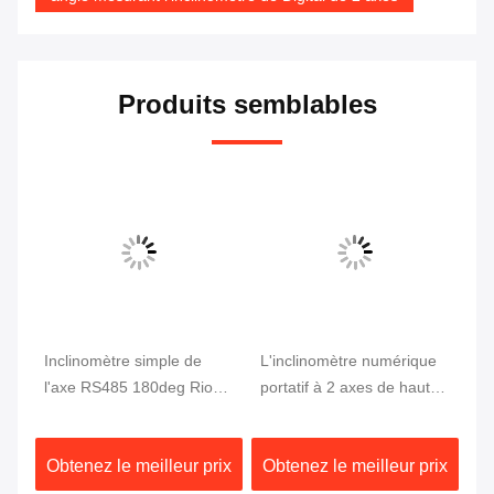
Produits semblables
Inclinomètre simple de
L'inclinomètre numérique
IP
l'axe RS485 180deg Rion
portatif à 2 axes de haute
d'
de Digital d'angle de boîte
précision RION de 0,002
de
basse magnétique de
degré
RI
ix
Obtenez le meilleur prix
Obtenez le meilleur prix
Ob
trouveur