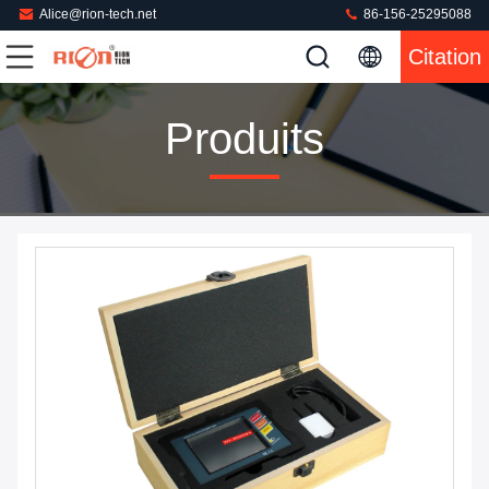
Alice@rion-tech.net
86-156-25295088
Citation
Produits