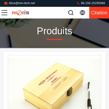
Alice@rion-tech.net
86-156-25295088
Citation
Produits