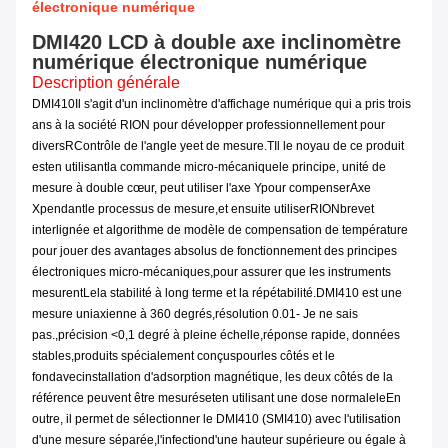
électronique numérique
DMI420 LCD à double axe inclinomètre
numérique électronique numérique
Description générale
DMI
410
Il s'agit d'un inclinomètre d'affichage numérique qui a pris trois
ans à la société RION pour développer professionnellement pour
divers
R
Contrôle de l'angle y
e
et de mesure.T
Il
le noyau de ce produit
est
en utilisant
la commande micro-mécanique
le principe
, unité de
mesure à double cœur,
peut utiliser l'axe Y
pour compenser
Axe
X
pendant
le processus de mesure
,
et ensuite utiliser
RION
brevet
interlignée et algorithme de modèle de compensation de température
pour jouer des avantages absolus de fonctionnement des principes
électroniques micro-mécaniques
,
pour assurer que les instruments
mesurent
Le
la stabilité à long terme et la répétabilité.
DMI410 est une
mesure uniaxienne à 360 degrés,
résolution 0.01
- Je ne sais
pas.
,
précision <0,1 degré à pleine échelle
,
réponse rapide, données
stables
,
produits spécialement conçus
pour
les côtés et le
fond
avec
installation d'adsorption magnétique, les deux côtés de la
référence peuvent être mesurés
et
en utilisant une dose normale
le
En
outre, il permet de sélectionner le DMI410 (SMI410) avec l'utilisation
d'une mesure séparée,
l'infection
d'une hauteur supérieure ou égale à