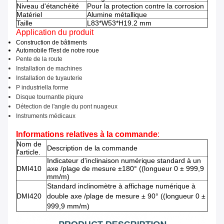
Niveau d'étanchéité
Pour la protection contre la corrosion
Matériel
Alumine métallique
Taille
L83*W53*H19.2 mm
Application du produit
Construction de bâtiments
Automobile f
Test de notre roue
Pente de la route
Installation de machines
Installation de tuyauterie
P industriel
la forme
Disque tournant
le piqure
Détection de l'angle du pont nuageux
Instruments médicaux
Informations relatives à la commande
:
Nom de
Description de la commande
l'article.
Indicateur d'inclinaison numérique standard à un
DMI410
axe /plage de mesure ±180° ((longueur 0 ± 999,9
mm/m)
Standard inclinomètre à affichage numérique à
DMI420
double axe /plage de mesure ± 90° ((longueur 0 ±
999,9 mm/m)