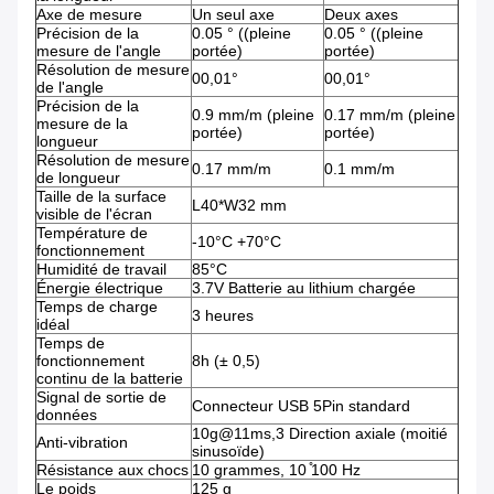
Axe de mesure
Un seul axe
Deux axes
Précision de la
0.05 ° ((pleine
0.05 ° ((pleine
mesure de l'angle
portée)
portée)
Résolution de mesure
00,01°
00,01°
de l'angle
Précision de la
0.9 mm/m (pleine
0.17 mm/m (pleine
mesure de la
portée)
portée)
longueur
Résolution de mesure
0.17 mm/m
0.1 mm/m
de longueur
Taille de la surface
L40*W32 mm
visible de l'écran
Température de
-10°C +70°C
fonctionnement
Humidité de travail
85°C
Énergie électrique
3.7V Batterie au lithium chargée
Temps de charge
3 heures
idéal
Temps de
fonctionnement
8h (± 0,5)
continu de la batterie
Signal de sortie de
Connecteur USB 5Pin standard
données
10g@11ms,3 Direction axiale (moitié
Anti-vibration
sinusoïde)
Résistance aux chocs
10 grammes, 10 ̊100 Hz
Le poids
125 g