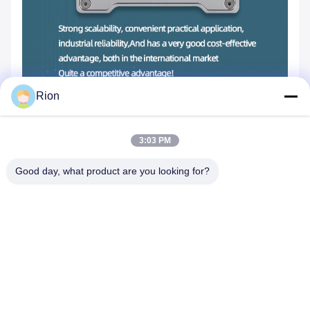
Rion
Garantie et service après-vente
Une garantie d'un an est fournie, pendant cette période,
3:03 PM
nous remplaçons et réparons le défaut gratuitement, et
nous nous occupons toujours des produits pour toute
Good day, what product are you looking for?
sa vie.
Tags:
inclinomètre d'axe de la précision 70C
Inclinomètre USB de Digital de 2 axes
angle mesurant l'inclinomètre de Digital de 2 axes