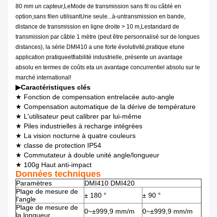
80 mm
un capteur,
Le
Mode de transmission sans fil ou câblé en
option
,
sans fil
en utilisant
Une seule...
à-un
transmission en bande,
distance de transmission en ligne droite > 10 m,
Le
standard de
transmission par câble 1 mètre (peut être personnalisé sur de longues
distances), la série DMI410 a une forte évolutivité,
pratique et
une
application pratique
et
fiabilité industrielle, présente un avantage
absolu en termes de coûts
et
a un avantage concurrentiel absolu sur le
marché international!
▶
Caractéristiques clés
★ Fonction de compensation entrelacée auto-angle
★ Compensation automatique de la dérive de température
★ L'utilisateur peut calibrer par lui-même
★ Piles industrielles à recharge intégrées
★ La vision nocturne à quatre couleurs
★ classe de protection IP54
★ Commutateur à double unité angle/longueur
★ 100g Haut anti-impact
Données techniques
Paramètres
DMI410 DMI420
Plage de mesure de
± 180 °
± 90 °
l'angle
Plage de mesure de
0~±999,9 mm/m
0~±999,9 mm/m
la longueur