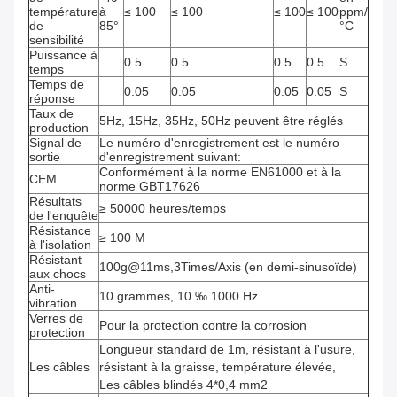
température
à
≤ 100
≤ 100
≤ 100
≤ 100
ppm/
de
85°
°C
sensibilité
Puissance à
0.5
0.5
0.5
0.5
S
temps
Temps de
0.05
0.05
0.05
0.05
S
réponse
Taux de
5Hz, 15Hz, 35Hz, 50Hz peuvent être réglés
production
Signal de
Le numéro d'enregistrement est le numéro
sortie
d'enregistrement suivant:
Conformément à la norme EN61000 et à la
CEM
norme GBT17626
Résultats
≥ 50000 heures/temps
de l'enquête
Résistance
≥ 100 M
à l'isolation
Résistant
100g@11ms,3Times/Axis (en demi-sinusoïde)
aux chocs
Anti-
10 grammes, 10 ‰ 1000 Hz
vibration
Verres de
Pour la protection contre la corrosion
protection
Longueur standard de 1m, résistant à l'usure,
Les câbles
résistant à la graisse, température élevée,
Les câbles blindés 4*0,4 mm2