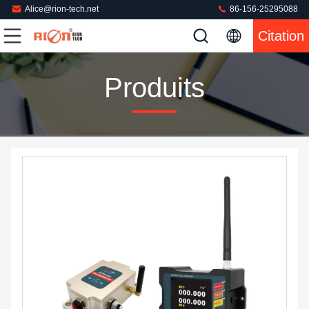
Alice@rion-tech.net
86-156-25295088
Citation
Produits