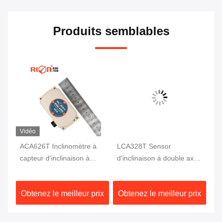
Produits semblables
Vidéo
ACA626T Inclinomètre à
LCA328T Sensor
AC
xe
capteur d'inclinaison à
d'inclinaison à double axe
ha
double axe
en temps réel de sortie
av
numérique d'inclinaison
te
ix
Obtenez le meilleur prix
Obtenez le meilleur prix
Ob