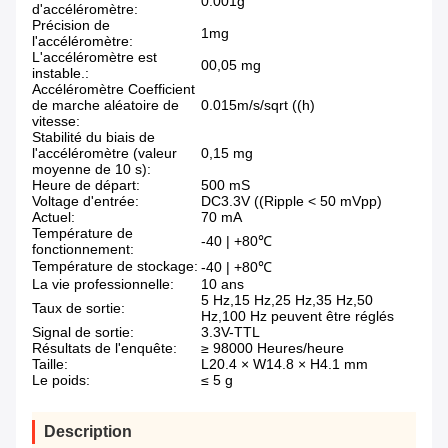
0.001g
d'accéléromètre:
Précision de
1mg
l'accéléromètre:
L'accéléromètre est
00,05 mg
instable.:
Accéléromètre Coefficient
de marche aléatoire de
0.015m/s/sqrt ((h)
vitesse:
Stabilité du biais de
l'accéléromètre (valeur
0,15 mg
moyenne de 10 s):
Heure de départ:
500 mS
Voltage d'entrée:
DC3.3V ((Ripple < 50 mVpp)
Actuel:
70 mA
Température de
-40 | +80℃
fonctionnement:
Température de stockage:
-40 | +80℃
La vie professionnelle:
10 ans
5 Hz,15 Hz,25 Hz,35 Hz,50
Taux de sortie:
Hz,100 Hz peuvent être réglés
Signal de sortie:
3.3V-TTL
Résultats de l'enquête:
≥ 98000 Heures/heure
Taille:
L20.4 × W14.8 × H4.1 mm
Le poids:
≤ 5 g
Description