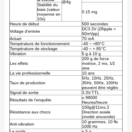
@4g
Stabilité du
biais (valeur
0.15 mg
moyenne en
10s)
Heure de début
500 secondes
DC3.3V ((Ripple <
Voltage d'entrée
50mVpp)
Actuel
70 mA
Température de fonctionnement
-40 ~ +80°C
Température de stockage
-40 ~ + 85°C
Vibration
5 g à 10 g
200 g de force
Les effets
motrice, 2 ms, 1⁄2
sine
La vie professionnelle
10 ans
5Hz, 15Hz, 25Hz,
Taux de production
35Hz, 50Hz, 100Hz
peuvent être réglés
Signal de sortie
3.3V-TTL
≥ 98000
Résultats de l'enquête
Heures/heure
100g@11ms,3
Résistance aux chocs
Direction axiale
(moitié sinusoïde)
10 grammes, 10 ‰
Anti-vibration
1000 Hz
Le poids
≤ 5 g