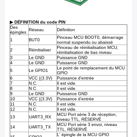
▶ DÉFINITION du code PIN
Des
Réseau
Définition
épingles
Pinceau MCU BOOT0, démarrage
1
BUT0
normal suspendu ou abaissé
Pinceau de réinitialisation MCU,
2
Réinitialiser
réinitialisation de bas niveau
3
Le GND
Puissance GND
4
Le GND
Puissance GND
Le point de remplacement du MCU
5
Le GPIO1
GPIO
6
VCC ((3.3V)
Puissance d'entrée
7
N.C.
Il est vide.
8
N.C.
Il est vide.
9
Le GND
Puissance GND
10
VCC ((3.3V)
Puissance d'entrée
11
N.C.
Il est vide.
12
N.C.
Il est vide.
MCU Port série 3 de réception,
13
UART3_RX
niveau TTL, RÉSERVÉ
MCU Port série 3 envoi, niveau
14
UART3_TX
TTL, RÉSERVÉ
L' épingle de la MCU GPIO