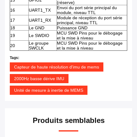
15
GPIO2
(réserve)
Envoi du port série principal du
16
UART1_TX
module, niveau TTL
Module de réception du port série
17
UART1_RX
principal, niveau TTL
18
Le GND
Puissance GND
MCU SWD Pins pour le débogage
19
Le SWDIO
et la mise à niveau
Le groupe
MCU SWD Pins pour le débogage
20
SWCLK
et la mise à niveau
Tags:
Capteur de haute résolution d'imu de mems
2000Hz basse dérive IMU
Unité de mesure à inertie de MEMS
Produits semblables