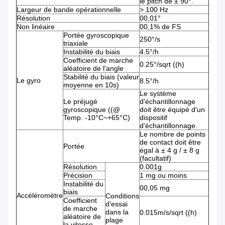
le pitch de ± 90°.
Largeur de bande opérationnelle
> 100 Hz
Résolution
00,01°
Non linéaire
00,1% de FS
Portée gyroscopique
250°/s
triaxiale
Instabilité du biais
4.5°/h
Coefficient de marche
0.25°/sqrt ((h)
aléatoire de l'angle
Stabilité du biais (valeur
Le gyro
8.5°/h
moyenne en 10s)
Le système
Le préjugé
d'échantillonnage
gyroscopique ((@
doit être équipé d'un
Temp. -10°C~+65°C)
dispositif
d'échantillonnage.
Le nombre de points
de contact doit être
Portée
égal à ± 4 g / ± 8 g
(facultatif)
Résolution
0.001g
Précision
1 mg ou moins
Instabilité du
00,05 mg
biais
Accéléromètre
Conditions
Coefficient
d'essai
de marche
dans la
0.015m/s/sqrt ((h)
aléatoire de
plage
la vitesse