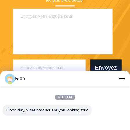
les plus brefs délais.
Envoyez
Rion
6:10 AM
Good day, what product are you looking for?
Shenzhen Rion Technology Co., Ltd.
Alice@rion-tech.net