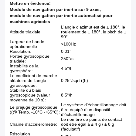
Mettre en évidence:
Module de navigation par inertie sur 9 axes
,
module de navigation par inertie automatisé pour
machines agricoles
L'angle d'azimut est de ± 180°, le
Attitude triaxiale:
roulement de ± 180°, le pitch de ±
90°.
Largeur de bande
>100Hz
opérationnelle:
Résolution:
0.01°
Portée gyroscopique
250°/s
triaxiale:
Instabilité de la
4.5°/h
gyrosphère:
Le coefficient de marche
aléatoire de l'angle
0.25°/sqrt ((h)
gyroscopique:
Stabilité du biais
gyroscopique (valeur
8.5°/h
moyenne de 10 s):
Le système d'échantillonnage doit
Le préjugé gyroscopique
être équipé d'un dispositif
((@ Temp. -10°C~+65°C):
d'échantillonnage.
Le nombre de points de contact
Chaîne d'accéléromètre:
doit être égal à ± 4 g / ± 8 g
(facultatif)
Résolution