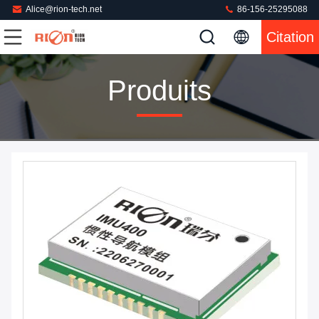
Alice@rion-tech.net
86-156-25295088
Citation
Produits