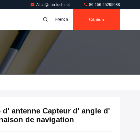
Alice@rion-tech.net
86-156-25295088
Citation
French
d' antenne Capteur d' angle d'
inaison de navigation