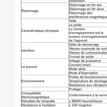
Résolution
Étalonnage en fer dur
Étalonnage en fer doux
Étalonnage
Étalonnage des
interférences magnétiqu
Taille
Le poids
Le numéro
Caractéristique physique
d'enregistrement est le
numéro d'enregistrement
de l'appareil.
Délai de démarrage
Vitesse maximale de sort
interface
Vitesse de communicatio
Format de sortie
Voltage de puissance
Courant (max)
Le pouvoir
Mode idéal
Mode d'hibernation
Portée de fonctionnemen
Environnement
Température de stockag
Résistance aux vibration
Protéger
Compatibilité
Conformément à la norm
électromagnétique
Résultats de l'enquête
≥ 98000 heures/heure
Résistance à l'isolation
≥ 100 megohm