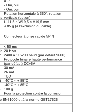
0.1°
- Oui, oui.
- Oui, oui.
Rotation horizontale à 360°; rotation
es
verticale (option)
L111,5 × W19,5 × H19,5 mm
≤ 85 g (à l'exclusion du câble)
Connecteur à prise rapide 5PIN
< 50 ms
ie
20 Hz/s
n
2400 à 115200 baud (par défaut 9600)
Protocole binaire haute performance
(par défaut) DC+5V
30 mA
26 mA
TBD
t
-40°C ≈ + 85°C
e
-40°C ≈ + 85°C
s
100 g
Pour la protection contre la corrosion
e EN61000 et à la norme GBT17626