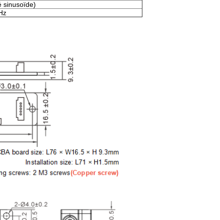
 sinusoïde)
Hz