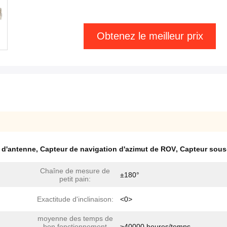
Obtenez le meilleur prix
 d'antenne
,
Capteur de navigation d'azimut de ROV
,
Capteur sous
Chaîne de mesure de
±180°
petit pain:
Exactitude d'inclinaison:
<0>
moyenne des temps de
bon fonctionnement
≥40000 heures/temps