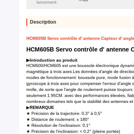
lancement:
Description
HCM605B Servo contrôle d' antenne Capteur d' angle 
HCM605B Servo contrôle d' antenne Ca
▶
Introduction au produit
HCM600/HCM605 est une boussole électronique dynamique e
magnétique à trois axes.Les données d'angle de direction
modes de fonctionnement: boussole pure, mode fusion à 9 
gyroscope à trois axes pour compenser l'erreur d'angle d
molle, de sorte que l'angle de roulement puisse toujours
seulement 1.95CM. avec des performances élevées, fiabilit
nombreux domaines tels que la stabilité des antennes et
▶
REMARQUE
★ Précision de la trajectoire: 0,3° à 0,5°
★ Distance de roulement: ± 180°
★ Résolution de l'inclinaison: 0,1°
★ Précision de l'inclinaison: < 0,2° (pleine portée)