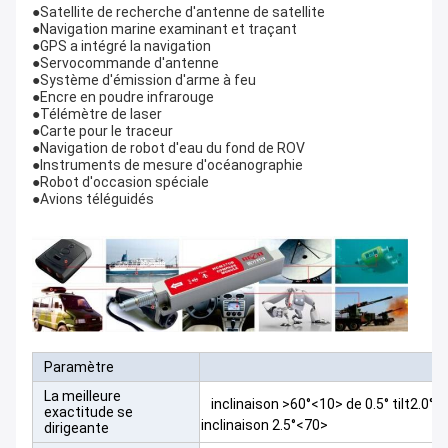
●Satellite de recherche d'antenne de satellite
●Navigation marine examinant et traçant
●GPS a intégré la navigation
●Servocommande d'antenne
●Système d'émission d'arme à feu
●Encre en poudre infrarouge
●Télémètre de laser
●Carte pour le traceur
●Navigation de robot d'eau du fond de ROV
●Instruments de mesure d'océanographie
●Robot d'occasion spéciale
●Avions téléguidés
Paramètre
La meilleure
inclinaison >60°<10> de 0.5° tilt2.0°
exactitude se
inclinaison 2.5°<70>
dirigeante