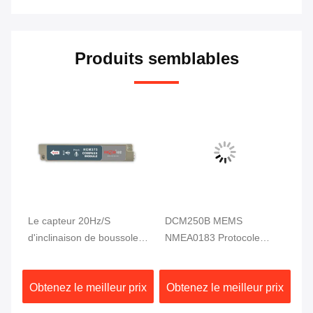
Produits semblables
DCM250B MEMS
Technologie analogue du
DC
e
NMEA0183 Protocole
capteur RION MEMS de
él
a
module de boussole
boussole de DDM360B 3D
tr
électronique MCU 3 axes
Digital
co
ix
Obtenez le meilleur prix
Obtenez le meilleur prix
Ob
hautement fiable
co