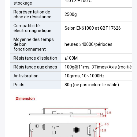
-40℃~+100℃
stockage
Représentation de
2500g
choc de résistance
Compatibilité
Selon EN61000 et GBT17626
électromagnétique
Moyenne des temps
de bon
heures ≥40000/périodes
fonctionnement
Résistance d'isolation
≥100M
Résistance aux chocs
100g@11ms, 3Times/Axis (moitié si
Antivibration
10grms, 10~1000Hz
Poids
80g (ne pas inclure le câble)