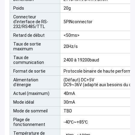
Poids
20g
Connecteur
d'interface de RS-
5PINconnector
232/RS485/TTL
Retard de début
<50ms>
Taux de sortie
20Hz/s
maximum
Taux de
2400 à 19200baud
communication
Format de sortie
Protocole binaire de haute performa
Alimentation
(Défaut) DC+5V
d'énergie
DC9~36V (adapté aux besoins du cli
Actuel (maximum)
40mA
Mode idéal
30mA
Mode de sommeil
TBD
Plage de
-40℃~+85℃
fonctionnement
Température de