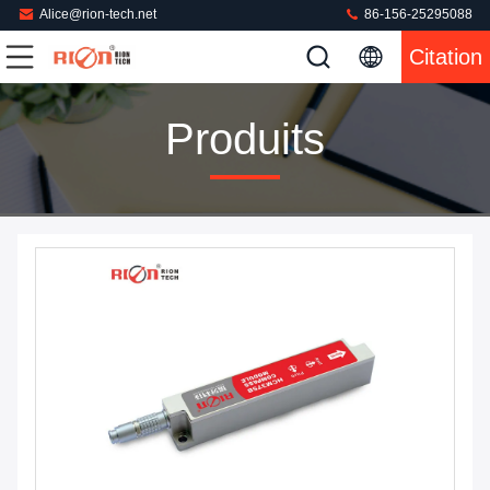
Alice@rion-tech.net
86-156-25295088
Citation
Produits