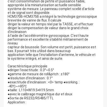
c'est consommation de petite et puissance faible,
appropriée à la miniaturisation actuelle sensible
système de mesure. Le panneau complet scellé d'article
et de signal sont disponible.
HCM370B-HCM375B a intégré la technologie gyroscopique
brevetée de vanne de flux. Il calcule
diriger la valeur en temps réel par la TASSE, et effectuer
diriger la compensation de valeur dans le grand choix
d'inclinaison
à l'aide de l'accéléromètre gyroscopique. C'est haute
performance et excellente stabilité militairement de
niveau
capteur de boussole. Son volume est petit, puissance est
bas. Il pourrait très utilisé dans beaucoup
application telle que l'installation d'antenne, le véhicule et
le système intégré, et ainsi de suite.
Caractéristique principale
●diriger l'exactitude : 0.3°~0.5°
●gamme de mesure de roll&pitch : ±180°
●résolution d'inclinaison : 0.1°
●exactitude d'inclinaison : <0> temp ●working. :
-40℃~+85℃
●taille : L110×W19.5×H19.5mm
●avec le calibrage magnétique dur et doux
●Sortie de RS232/RS485/TTL
Application :