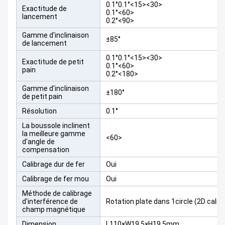
0.1°0.1°<15><30>
Exactitude de
0.1°<60>
lancement
0.2°<90>
Gamme d'inclinaison
±85°
de lancement
0.1°0.1°<15><30>
Exactitude de petit
0.1°<60>
pain
0.2°<180>
Gamme d'inclinaison
±180°
de petit pain
Résolution
0.1°
La boussole inclinent
la meilleure gamme
<60>
d'angle de
compensation
Calibrage dur de fer
Oui
Calibrage de fer mou
Oui
Méthode de calibrage
d'interférence de
Rotation plate dans 1circle (2D calib
champ magnétique
Dimension
L110×W19.5×H19.5mm