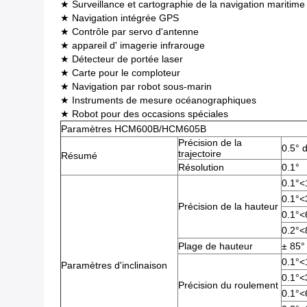
★ Surveillance et cartographie de la navigation maritime
★ Navigation intégrée GPS
★ Contrôle par servo d'antenne
★ appareil d' imagerie infrarouge
★ Détecteur de portée laser
★ Carte pour le comploteur
★ Navigation par robot sous-marin
★ Instruments de mesure océanographiques
★ Robot pour des occasions spéciales
Paramètres HCM600B/HCM605B
Précision de la
0.5° d
trajectoire
Résumé
Résolution
0.1°
0.1°<
0.1°<
Précision de la hauteur
0.1°<
0.2°<
Plage de hauteur
± 85°
0.1°<
Paramètres d'inclinaison
0.1°<
Précision du roulement
0.1°<