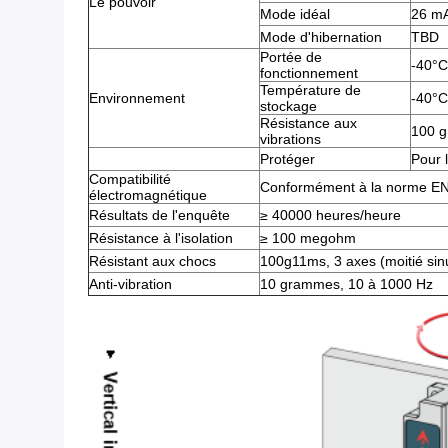
Le pouvoir
Mode idéal
26 m
Mode d'hibernation
TBD
Portée de
-40°C
fonctionnement
Température de
Environnement
-40°C
stockage
Résistance aux
100 g
vibrations
Protéger
Pour l
Compatibilité
Conformément à la norme E
électromagnétique
Résultats de l'enquête
≥ 40000 heures/heure
Résistance à l'isolation
≥ 100 megohm
Résistant aux chocs
100g11ms, 3 axes (moitié sin
Anti-vibration
10 grammes, 10 à 1000 Hz