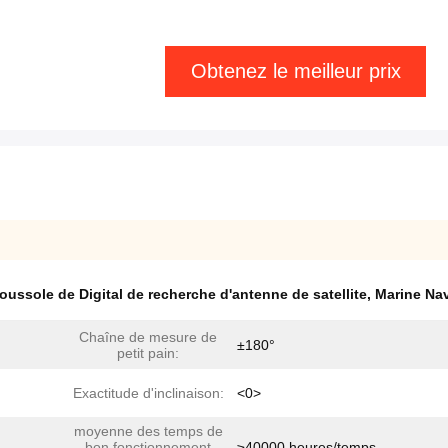
Obtenez le meilleur prix
oussole de Digital de recherche d'antenne de satellite
,
Marine Nav
Chaîne de mesure de
±180°
petit pain:
Exactitude d'inclinaison:
<0>
moyenne des temps de
bon fonctionnement
≥40000 heures/temps