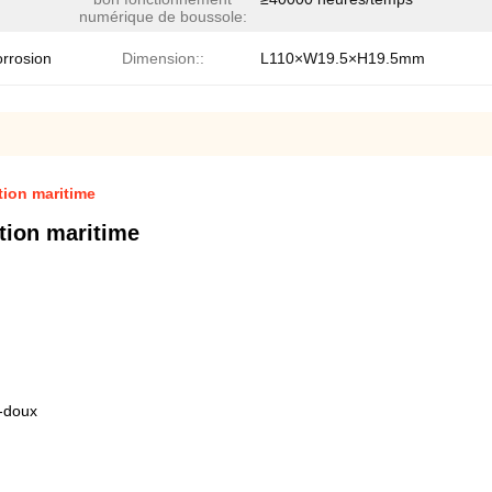
numérique de boussole:
orrosion
Dimension::
L110×W19.5×H19.5mm
tion maritime
tion maritime
r-doux