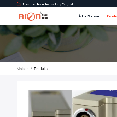
Shenzhen Rion Technology Co., Ltd.
À La Maison
Produ
Maison
/
Produits