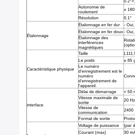
0.2°<
Autonomie de
± 180
roulement
Résolution
0.1°
Étalonnage en fer dur
- Oui,
Étalonnage en fer doux
- Oui,
Étalonnage
Étalonnage des
Rotati
interférences
(optio
magnétiques
Taille
L111,
Le poids
≤ 85 g
Le numéro
Caractéristique physique
d'enregistrement est le
numéro
Conne
d'enregistrement de
l'appareil.
Délai de démarrage
< 50 
Vitesse maximale de
20 Hz
sortie
interface
Vitesse de
2400 
communication
Format de sortie
Proto
Voltage de puissance
(par 
Courant (max)
30 m