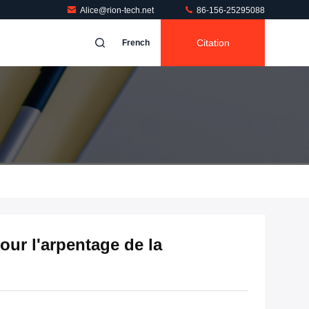
Alice@rion-tech.net
86-156-25295088
Citation
French
ur l'arpentage de la