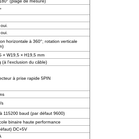
180° (plage de mesure)
°
 oui.
 oui.
on horizontale à 360°; rotation verticale
n)
5 × W19,5 × H19,5 mm
 (à l'exclusion du câble)
cteur à prise rapide 5PIN
ms
/s
à 115200 baud (par défaut 9600)
cole binaire haute performance
défaut) DC+5V
A