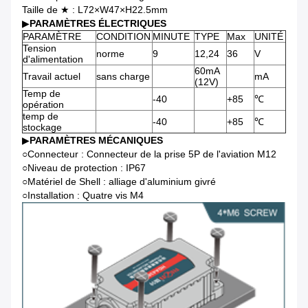
Taille de ★ : L72×W47×H22.5mm
▶
PARAMÈTRES ÉLECTRIQUES
PARAMÈTRE
CONDITION
MINUTE
TYPE
Max
UNITÉ
Tension
norme
9
12,24
36
V
d'alimentation
60mA
Travail actuel
sans charge
mA
(12V)
Temp de
-40
+85
℃
opération
temp de
-40
+85
℃
stockage
▶
PARAMÈTRES MÉCANIQUES
○
Connecteur : Connecteur de la prise 5P de l'aviation M12
○Niveau de protection : IP67
○Matériel de Shell : alliage d'aluminium givré
○Installation : Quatre vis M4