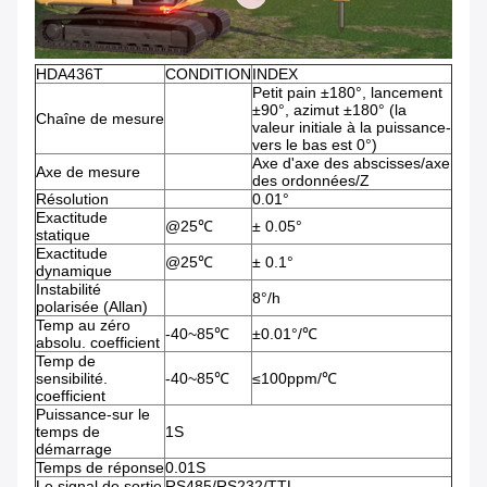
HDA436T
CONDITION
INDEX
Petit pain ±180°, lancement
±90°, azimut ±180° (la
Chaîne de mesure
valeur initiale à la puissance-
vers le bas est 0°)
Axe d'axe des abscisses/axe
Axe de mesure
des ordonnées/Z
Résolution
0.01°
Exactitude
@25℃
± 0.05°
statique
Exactitude
@25℃
± 0.1°
dynamique
Instabilité
8°/h
polarisée (Allan)
Temp au zéro
-40~85℃
±0.01°/℃
absolu. coefficient
Temp de
sensibilité.
-40~85℃
≤100ppm/℃
coefficient
Puissance-sur le
temps de
1S
démarrage
Temps de réponse
0.01S
Le signal de sortie
RS485/RS232/TTL