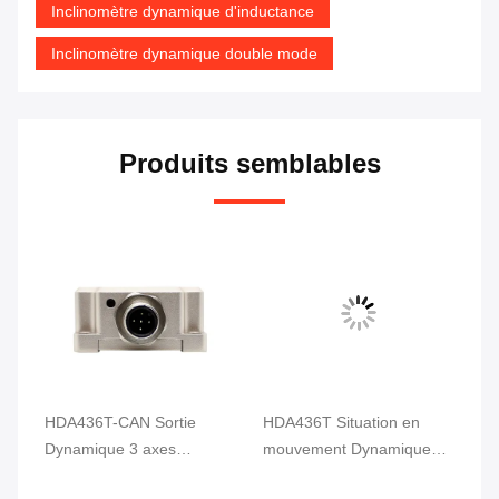
Inclinomètre dynamique d'inductance
Inclinomètre dynamique double mode
Produits semblables
HDA436T-CAN Sortie
HDA436T Situation en
HD
Dynamique 3 axes
mouvement Dynamique
dy
le
Capteur d'inclinaison
inclinomètre Mesure
an