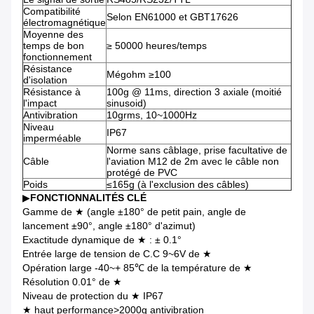
Compatibilité
Selon EN61000 et GBT17626
électromagnétique
Moyenne des
temps de bon
≥ 50000 heures/temps
fonctionnement
Résistance
Mégohm ≥100
d'isolation
Résistance à
100g @ 11ms, direction 3 axiale (moitié
l'impact
sinusoid)
Antivibration
10grms, 10~1000Hz
Niveau
IP67
imperméable
Norme sans câblage, prise facultative de
Câble
l'aviation M12 de 2m avec le câble non
protégé de PVC
Poids
≤165g (à l'exclusion des câbles)
▶
FONCTIONNALITÉS CLÉ
Gamme de ★ (angle ±180° de petit pain, angle de
lancement ±90°, angle ±180° d'azimut)
Exactitude dynamique de ★ : ± 0.1°
Entrée large de tension de C.C 9~6V de ★
Opération large -40~+ 85℃ de la température de ★
Résolution 0.01° de ★
Niveau de protection du ★ IP67
★ haut performance>2000g antivibration