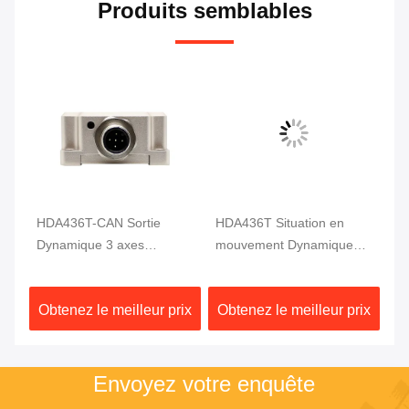
Produits semblables
HDA436T-CAN Sortie
HDA436T Situation en
HD
Dynamique 3 axes
mouvement Dynamique
dy
le
Capteur d'inclinaison
inclinomètre Mesure
an
Motion MEMS Capteur
d'angle 3 Axe Haute
ix
Obtenez le meilleur prix
Obtenez le meilleur prix
Ob
d'angle
précision
Envoyez votre enquête