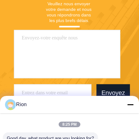
Veuillez nous envoyer 
votre demande et nous 
vous répondrons dans 
les plus brefs délais.
Envoyez
Rion
8:25 PM
Good day, what product are you looking for?