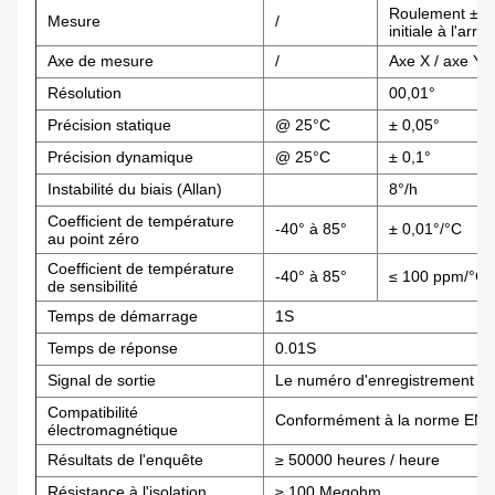
Roulement ± 180
Mesure
/
initiale à l'arr
Axe de mesure
/
Axe X / axe Y /
Résolution
00,01°
Précision statique
@ 25°C
± 0,05°
Précision dynamique
@ 25°C
± 0,1°
Instabilité du biais (Allan)
8°/h
Coefficient de température
-40° à 85°
± 0,01°/°C
au point zéro
Coefficient de température
-40° à 85°
≤ 100 ppm/°C
de sensibilité
Temps de démarrage
1S
Temps de réponse
0.01S
Signal de sortie
Le numéro d'enregistrement est
Compatibilité
Conformément à la norme EN6
électromagnétique
Résultats de l'enquête
≥ 50000 heures / heure
Résistance à l'isolation
≥ 100 Megohm