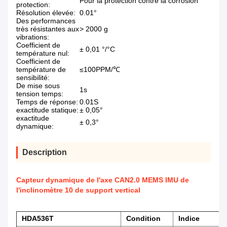
Pour la protection contre la corrosion
protection:
Résolution élevée:
0.01°
Des performances
très résistantes aux
> 2000 g
vibrations:
Coefficient de
± 0,01 °/°C
température nul:
Coefficient de
température de
≤100PPM/℃
sensibilité:
De mise sous
1s
tension temps:
Temps de réponse:
0.01S
exactitude statique:
± 0,05°
exactitude
± 0,3°
dynamique:
Description
Capteur dynamique de l'axe CAN2.0 MEMS IMU de
l'inclinomètre 10 de support vertical
HDA536T
Condition
Indice