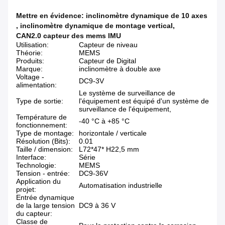
Mettre en évidence:
inclinomètre dynamique de 10 axes
,
inclinomètre dynamique de montage vertical
,
CAN2.0 capteur des mems IMU
Utilisation:
Capteur de niveau
Théorie:
MEMS
Produits:
Capteur de Digital
Marque:
inclinomètre à double axe
Voltage -
DC9-3V
alimentation:
Le système de surveillance de
Type de sortie:
l'équipement est équipé d'un système de
surveillance de l'équipement,
Température de
-40 °C à +85 °C
fonctionnement:
Type de montage:
horizontale / verticale
Résolution (Bits):
0.01
Taille / dimension:
L72*47* H22,5 mm
Interface:
Série
Technologie:
MEMS
Tension - entrée:
DC9-36V
Application du
Automatisation industrielle
projet:
Entrée dynamique
de la large tension
DC9 à 36 V
du capteur:
Classe de