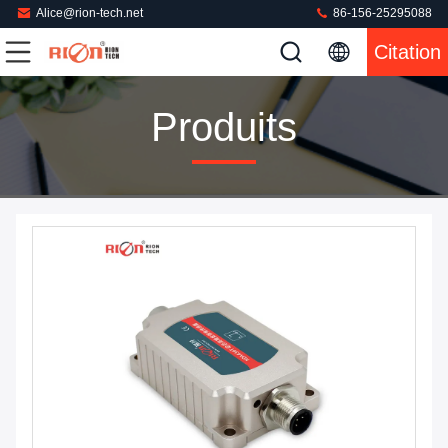
Alice@rion-tech.net
86-156-25295088
Citation
Produits