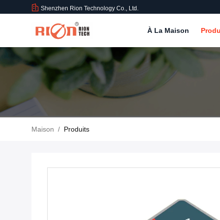
Shenzhen Rion Technology Co., Ltd.
À La Maison
Produ
Maison
/
Produits