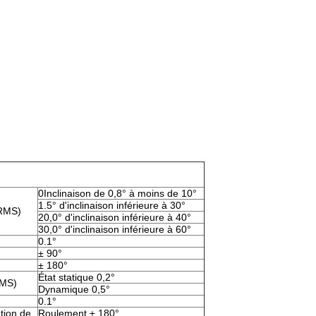
0Inclinaison de 0,8° à moins de 10°
1.5° d'inclinaison inférieure à 30°
(RMS)
20,0° d'inclinaison inférieure à 40°
30,0° d'inclinaison inférieure à 60°
0.1°
± 90°
± 180°
État statique 0,2°
RMS)
Dynamique 0,5°
0.1°
tion de
Roulement ± 180°