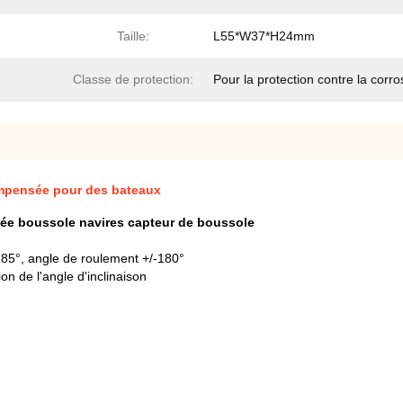
Taille:
L55*W37*H24mm
Classe de protection:
Pour la protection contre la corro
ompensée pour des bateaux
e boussole navires capteur de boussole
± 85°, angle de roulement +/-180°
 de l'angle d'inclinaison