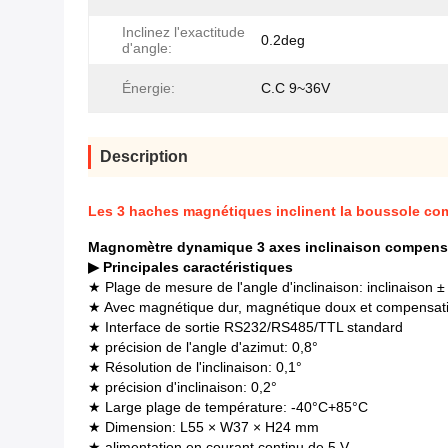
Inclinez l'exactitude
0.2deg
d'angle:
Énergie:
C.C 9~36V
Description
Les 3 haches magnétiques inclinent la boussole c
Magnomètre dynamique 3 axes inclinaison compensé
▶ Principales caractéristiques
★ Plage de mesure de l'angle d'inclinaison: inclinaison 
★ Avec magnétique dur, magnétique doux et compensation
★ Interface de sortie RS232/RS485/TTL standard
★ précision de l'angle d'azimut: 0,8°
★ Résolution de l'inclinaison: 0,1°
★ précision d'inclinaison: 0,2°
★ Large plage de température: -40°C+85°C
★ Dimension: L55 × W37 × H24 mm
★ alimentation en courant continu de 5 V