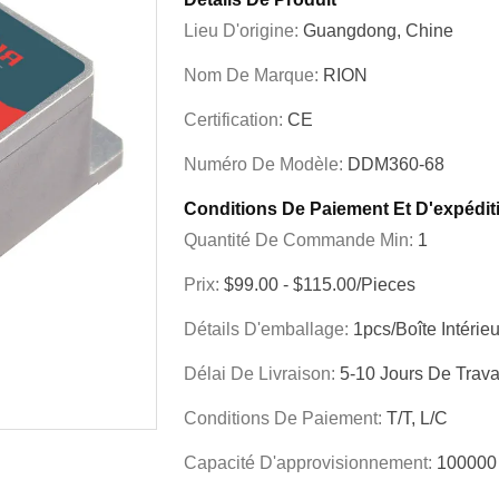
Lieu D'origine:
Guangdong, Chine
Nom De Marque:
RION
Certification:
CE
Numéro De Modèle:
DDM360-68
Conditions De Paiement Et D'expédit
Quantité De Commande Min:
1
Prix:
$99.00 - $115.00/Pieces
Détails D'emballage:
1pcs/boîte Intéri
Délai De Livraison:
5-10 Jours De Trava
Conditions De Paiement:
T/T, L/C
Capacité D'approvisionnement:
100000