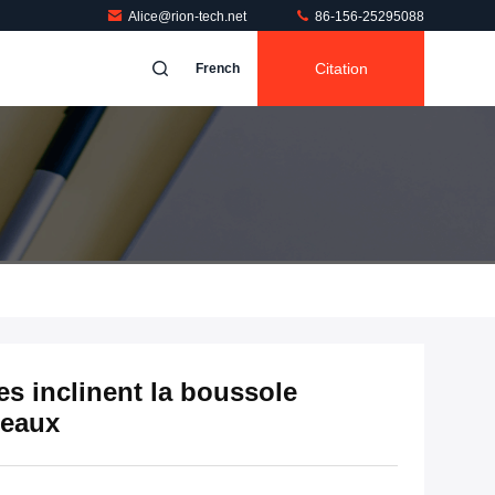
Alice@rion-tech.net
86-156-25295088
Citation
French
s inclinent la boussole
teaux