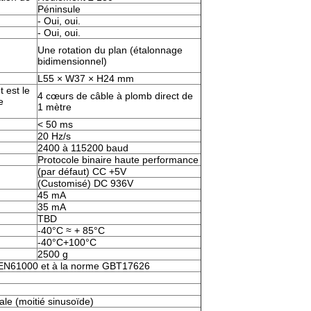
Péninsule
- Oui, oui.
- Oui, oui.
Une rotation du plan (étalonnage
bidimensionnel)
L55 × W37 × H24 mm
 est le
4 cœurs de câble à plomb direct de
e
1 mètre
< 50 ms
20 Hz/s
2400 à 115200 baud
Protocole binaire haute performance
(par défaut) CC +5V
(Customisé) DC 936V
45 mA
35 mA
TBD
-40°C ≈ + 85°C
-40°C+100°C
2500 g
EN61000 et à la norme GBT17626
le (moitié sinusoïde)