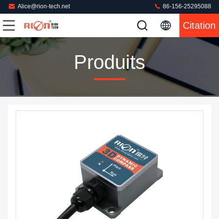
Alice@rion-tech.net
86-156-25295088
Citation
Produits