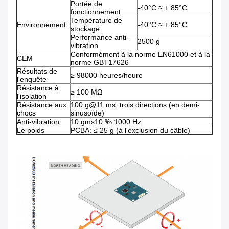
Portée de
-40°C ≈ + 85°C
fonctionnement
Température de
Environnement
-40°C ≈ + 85°C
stockage
Performance anti-
2500 g
vibration
Conformément à la norme EN61000 et à la
CEM
norme GBT17626
Résultats de
≥ 98000 heures/heure
l'enquête
Résistance à
≥ 100 MΩ
l'isolation
Résistance aux
100 g@11 ms, trois directions (en demi-
chocs
sinusoïde)
Anti-vibration
10 gms10 ‰ 1000 Hz
Le poids
PCBA: ≤ 25 g (à l'exclusion du câble)