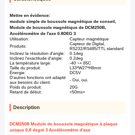
Mettre en évidence:
module simple de boussole magnétique de conseil
,
Module de boussole magnétique de DCM250B
,
Accéléromètre de l'axe 0.8DEG 3
Utilisation:
Capteur magnétique
Capteur de Digital,
Produits:
RS232/RS485/TTL standard
Inclinez la résolution d'angle:
0.1deg
Inclinez l'exactitude d'angle:
0.2deg
La température large:
-40 ~+ 85C
Taille du produit:
L33*W27*H8mm
Énergie:
DC5V
D'autres fonctions ont adapté
- Oui, oui.
aux besoins du client:
Poids du produit:
20G
Retard de début:
<50ms>
Description
DCM250B Module de boussole magnétique à plaque
unique 0,8 degré 3 Accéléromètre d'axe