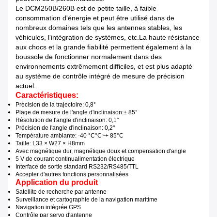
Le DCM250B/260B est de petite taille, à faible
consommation d'énergie et peut être utilisé dans de
nombreux domaines tels que les antennes stables, les
véhicules, l'intégration de systèmes, etc.La haute résistance
aux chocs et la grande fiabilité permettent également à la
boussole de fonctionner normalement dans des
environnements extrêmement difficiles, et est plus adapté
au système de contrôle intégré de mesure de précision
actuel.
Caractéristiques:
Précision de la trajectoire
: 0,8°
Plage de mesure de l'angle d'inclinaison:
± 85°
Résolution de l'angle d'inclinaison
: 0,1°
Précision de l'angle d'inclinaison
: 0,2°
Température ambiante: -40 °C
°C
~
+ 85
°C
Taille: L
33 × W27 × H8
mm
Avec magnétique dur, magnétique doux et compensation d'angle
5 V de courant continu
alimentation électrique
Interface de sortie standard RS232/RS485/TTL
Accepter d'autres fonctions personnalisées
Application du produit
Satellite de recherche par antenne
Surveillance et cartographie de la navigation maritime
Navigation intégrée GPS
Contrôle par servo d'antenne