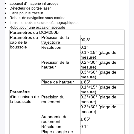
appareil d'imagerie infrarouge
Détecteur de portée laser
Carte pour le traceur
Robots de navigation sous-marine
Instruments de mesure océanographiques
Robot pour une occasion spéciale
Paramètres du DCM250B
Paramètres du
Précision de la
00,8°
cap de la
trajectoire
boussole
Résolution
0.1°
0.1°<15° (plage de
mesure)
Précision de la
0.2°<30° (plage de
hauteur
mesure)
0.3°<60° (plage de
mesure)
Plage de hauteur
± 85°
0.1°<15° (plage de
Paramètre
mesure)
d'inclinaison de
Précision du
0.2°<30° (plage de
la boussole
roulement
mesure)
0.3°<60° (plage de
mesure)
Autonomie de
± 85°
roulement
Résolution
0.1°
Plage d'angle de