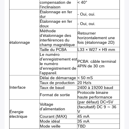
compensation de
< 40°
l'inclinaison
Étalonnage en fer
- Oui, oui.
dur
Étalonnage en fer
- Oui, oui.
doux
Méthode
Retourner
d'étalonnage des
horizontalement une
interférences du
étalonnage
fois (étalonnage 2D)
champ magnétique
Taille du PCBA
L33 × W27 × H9 mm
Le numéro
d'enregistrement est
PCBA: câble terminal
le numéro
4PIN de 30 cm
d'enregistrement de
l'appareil.
Délai de démarrage
< 50 mS
Taux de production
20 Hz/s
Interface
Taux de baud
2400 à 19200 baud
Protocole binaire
Format de sortie
haute performance
(par défaut) DC+5V
Voltage
(facultatif) DC 9 ∼ 36
d'alimentation
V
Énergie
électrique
Courant (MAX)
45 mA
Mode idéal
35 mA
Mode veille
TBD