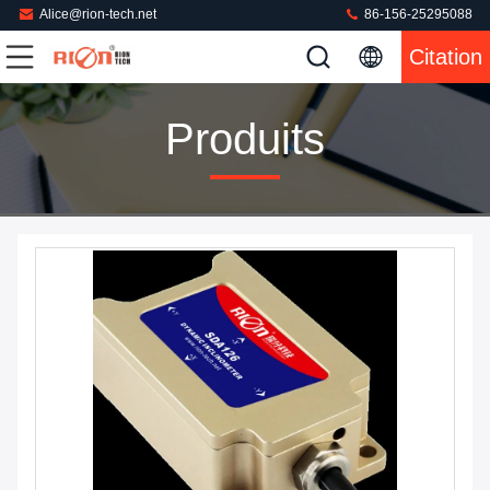
Alice@rion-tech.net
86-156-25295088
Citation
Produits