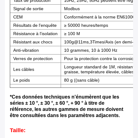
Taux de production
10Hz, 25Hz, 50Hz peuvent être réglé
Signal de sortie
Modbus
CEM
Conformément à la norme EN61000 e
Résultats de l'enquête
≥ 50000 heures/temps
Résistance à l'isolation
≥ 100 M
Résistant aux chocs
100g@11ms,3Times/Axis (en demi-si
Anti-vibration
10 grammes, 10 à 1000 Hz
Verres de protection
Pour la protection contre la corrosion
Longueur standard de 1M, résistant à l
Les câbles
graisse, température élevée, câbles 
Le poids
80 g ((sans câble)
*Ces données techniques n'énumèrent que les
séries ± 10 °, ± 30 °, ± 60 °, + 90 ° à titre de
référence, les autres gammes de mesure doivent
être consultées dans les paramètres adjacents.
Taille: