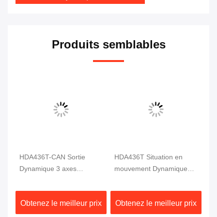
Produits semblables
HDA436T-CAN Sortie
HDA436T Situation en
HD
Dynamique 3 axes
mouvement Dynamique
dy
le
Capteur d'inclinaison
inclinomètre Mesure
an
Motion MEMS Capteur
d'angle 3 Axe Haute
ix
Obtenez le meilleur prix
Obtenez le meilleur prix
Ob
d'angle
précision