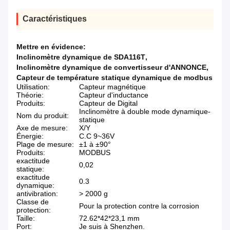
Caractéristiques
Mettre en évidence:
Inclinomètre dynamique de SDA116T
,
Inclinomètre dynamique de convertisseur d'ANNONCE
,
Capteur de température statique dynamique de modbus
Utilisation:
Capteur magnétique
Théorie:
Capteur d'inductance
Produits:
Capteur de Digital
Inclinomètre à double mode dynamique-
Nom du produit:
statique
Axe de mesure:
X/Y
Énergie:
C.C 9~36V
Plage de mesure:
±1 à ±90°
Produits:
MODBUS
exactitude
0,02
statique:
exactitude
0.3
dynamique:
antivibration:
> 2000 g
Classe de
Pour la protection contre la corrosion
protection:
Taille:
72.62*42*23,1 mm
Port:
Je suis à Shenzhen.