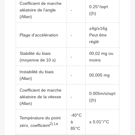
Coefficient de marche
0.25°/sqrt
aléatoire de l'angle
-
((h)
(Allan)
±4g/±16g
Plage d'accélération
-
Peut être
réglé
Stabilité du biais
00,02 mg ou
-
(moyenne de 10 s)
moins
Instabilité du biais
-
00,005 mg
(Allan)
Coefficient de marche
0.005m/s/sqrt
aléatoire de la vitesse
-
((h)
(Allan)
-40°C
Température du point
à
± 0,01°/°C
2) Le
zéro, coefficient
85°C