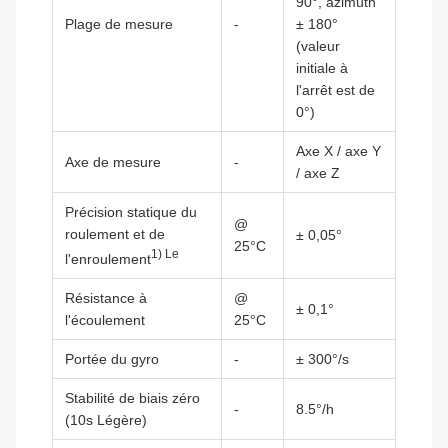
90°, azimuth
Plage de mesure
-
± 180°
(valeur
initiale à
l'arrêt est de
0°)
Axe X / axe Y
Axe de mesure
-
/ axe Z
Précision statique du
@
roulement et de
± 0,05°
25°C
1) Le
l'enroulement
Résistance à
@
± 0,1°
l'écoulement
25°C
Portée du gyro
-
± 300°/s
Stabilité de biais zéro
-
8.5°/h
(10s Légère)