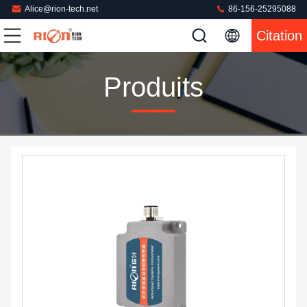
Alice@rion-tech.net
86-156-25295088
Citation
Produits