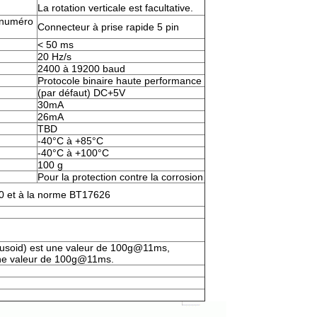
La rotation verticale est facultative.
 numéro
Connecteur à prise rapide 5 pin
< 50 ms
20 Hz/s
2400 à 19200 baud
Protocole binaire haute performance
(par défaut) DC+5V
30mA
26mA
TBD
-40°C à +85°C
-40°C à +100°C
100 g
Pour la protection contre la corrosion
 et à la norme BT17626
usoid) est une valeur de 100g@11ms,
 une valeur de 100g@11ms.