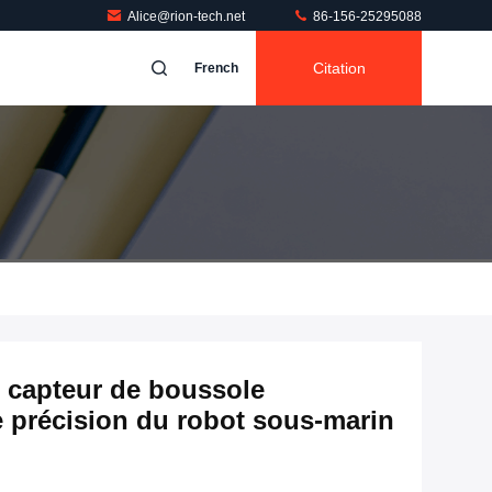
Alice@rion-tech.net
86-156-25295088
Citation
French
 capteur de boussole
e précision du robot sous-marin