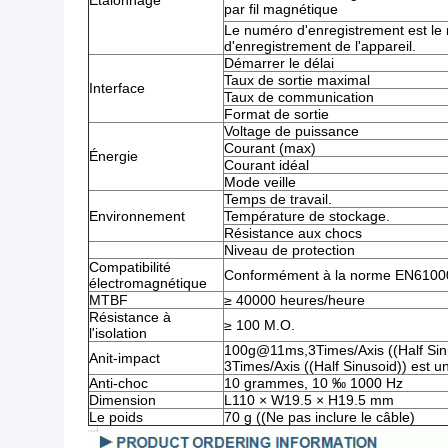
Étalonnage
par fil magnétique
Le numéro d'enregistrement est le
d'enregistrement de l'appareil.
Démarrer le délai
Taux de sortie maximal
Interface
Taux de communication
Format de sortie
Voltage de puissance
Courant (max)
Énergie
Courant idéal
Mode veille
Temps de travail.
Environnement
Température de stockage.
Résistance aux chocs
Niveau de protection
Compatibilité
Conformément à la norme EN61000
électromagnétique
MTBF
≥ 40000 heures/heure
Résistance à
≥ 100 M.O.
l'isolation
100g@11ms,3Times/Axis ((Half Sin
Anit-impact
3Times/Axis ((Half Sinusoid)) est
Anti-choc
10 grammes, 10 ‰ 1000 Hz
Dimension
L110 × W19.5 × H19.5 mm
Le poids
70 g ((Ne pas inclure le câble)