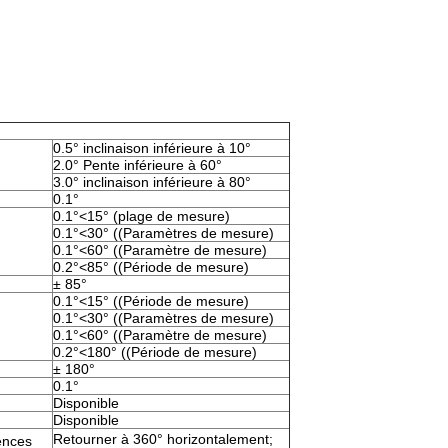
0.5° inclinaison inférieure à 10°
2.0° Pente inférieure à 60°
3.0° inclinaison inférieure à 80°
0.1°
0.1°<15° (plage de mesure)
0.1°<30° ((Paramètres de mesure)
0.1°<60° ((Paramètre de mesure)
0.2°<85° ((Période de mesure)
± 85°
0.1°<15° ((Période de mesure)
0.1°<30° ((Paramètres de mesure)
0.1°<60° ((Paramètre de mesure)
0.2°<180° ((Période de mesure)
± 180°
0.1°
Disponible
Disponible
Retourner à 360° horizontalement;
ences