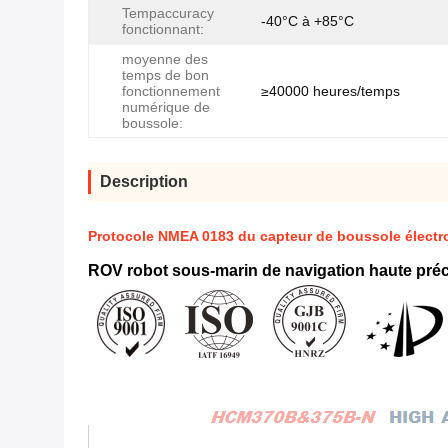
Tempaccuracy
-40°C à +85°C
fonctionnant:
moyenne des
temps de bon
fonctionnement
≥40000 heures/temps
numérique de
boussole:
Description
Protocole NMEA 0183 du capteur de boussole électr
ROV robot sous-marin de navigation haute pr