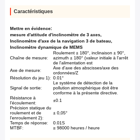
Caractéristiques
Mettre en évidence:
mesure d'attitude d'inclinomètre de 3 axes
,
Inclinomètre d'axe de la navigation 3 de bateau
,
Inclinomètre dynamique de MEMS
Roulement ± 180°, inclinaison ± 90°,
Chaîne de mesure:
azimuth ± 180° (valeur initiale à l'arrêt
de l'alimentation est
Axe d'axe des abscisses/axe des
Axe de mesure:
ordonnées/Z
Résolution du jeu 1):
0.01°
Le système de détection de la
Signal de sortie:
pollution atmosphérique doit être
conforme à la présente directive.
Résistance à
±0.1
l'écoulement:
Précision statique du
roulement et de
± 0,05°
l'enroulement 2):
Temps de réponse:
0.01S
MTBF:
≥ 98000 heures / heure