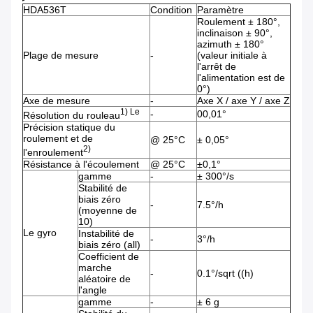
HDA536T
Condition
Paramètre
Roulement ± 180°,
inclinaison ± 90°,
azimuth ± 180°
Plage de mesure
-
(valeur initiale à
l'arrêt de
l'alimentation est de
0°)
Axe de mesure
-
Axe X / axe Y / axe Z
1) Le
-
00,01°
Résolution du rouleau
Précision statique du
roulement et de
@ 25°C
± 0,05°
2
)
l'enroulement
Résistance à l'écoulement
@ 25°C
±0,1°
gamme
-
± 300°/s
Stabilité de
biais zéro
-
7.5°/h
(moyenne de
10)
Le gyro
Instabilité de
-
3°/h
biais zéro (all)
Coefficient de
marche
-
0.1°/sqrt ((h)
aléatoire de
l'angle
gamme
-
± 6 g