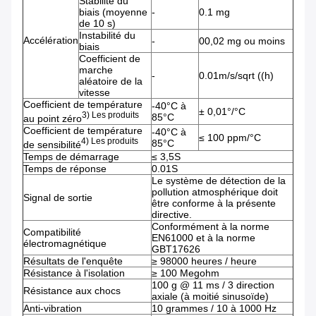
Stabilité du
biais (moyenne
-
0.1 mg
de 10 s)
Instabilité du
Accélération
-
00,02 mg ou moins
biais
Coefficient de
marche
-
0.01m/s/sqrt ((h)
aléatoire de la
vitesse
Coefficient de température
-40°C à
± 0,01°/°C
3) Les produits
85°C
au point zéro
Coefficient de température
-40°C à
≤ 100 ppm/°C
4) Les produits
85°C
de sensibilité
Temps de démarrage
≤ 3,5S
Temps de réponse
0.01S
Le système de détection de la
pollution atmosphérique doit
Signal de sortie
être conforme à la présente
directive.
Conformément à la norme
Compatibilité
EN61000 et à la norme
électromagnétique
GBT17626
Résultats de l'enquête
≥ 98000 heures / heure
Résistance à l'isolation
≥ 100 Megohm
100 g @ 11 ms / 3 direction
Résistance aux chocs
axiale (à moitié sinusoïde)
Anti-vibration
10 grammes / 10 à 1000 Hz