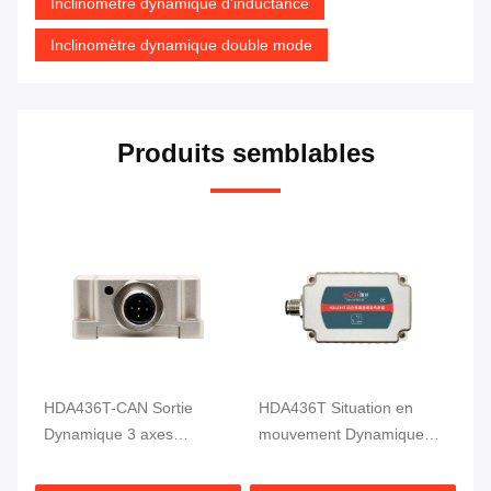
Inclinomètre dynamique d'inductance
Inclinomètre dynamique double mode
Produits semblables
HDA436T-CAN Sortie
HDA436T Situation en
HD
Dynamique 3 axes
mouvement Dynamique
dy
le
Capteur d'inclinaison
inclinomètre Mesure
an
Motion MEMS Capteur
d'angle 3 Axe Haute