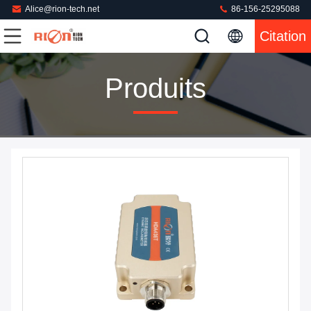
Alice@rion-tech.net
86-156-25295088
Citation
Produits