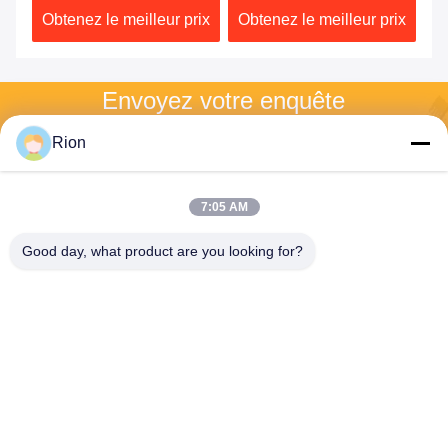
ix
Obtenez le meilleur prix
Obtenez le meilleur prix
Ob
d'angle
précision
Envoyez votre enquête
Veuillez nous envoyer 
Rion
votre demande et nous 
vous répondrons dans 
les plus brefs délais.
7:05 AM
Good day, what product are you looking for?
Envoyez