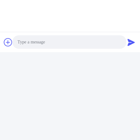
Shenzhen Rion Technology Co., Ltd.
Alice@rion-tech.net
86-156-25295088
Bloc 1, Parc Industriel de Ro
botique COFCO(FUAN), 90,
Photo
Route de Da Yang, District d
e Fuyong, Ville de Shenzhe
Video Call
n, Chine
Audio Call
Bonne qualité de la Chine Inclinomètre de capteur d'inclinaison
Fournisseur. © de Copyright 2026 Shenzhen Rion Technology Co., Ltd. .
Tous droits réservés.