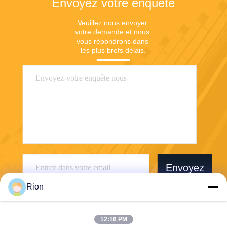
Envoyez votre enquête
Veuillez nous envoyer 
votre demande et nous 
vous répondrons dans 
les plus brefs délais.
Envoyez
Rion
12:16 PM