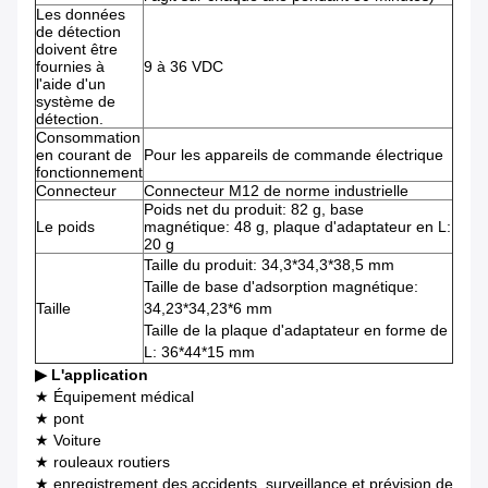
Les données
de détection
doivent être
fournies à
9 à 36 VDC
l'aide d'un
système de
détection.
Consommation
en courant de
Pour les appareils de commande électrique
fonctionnement
Connecteur
Connecteur M12 de norme industrielle
Poids net du produit: 82 g, base
Le poids
magnétique: 48 g, plaque d'adaptateur en L:
20 g
Taille du produit: 34,3*34,3*38,5 mm
Taille de base d'adsorption magnétique:
Taille
34,23*34,23*6 mm
Taille de la plaque d'adaptateur en forme de
L: 36*44*15 mm
▶ L'application
★ Équipement médical
★ pont
★ Voiture
★ rouleaux routiers
★ enregistrement des accidents, surveillance et prévision de