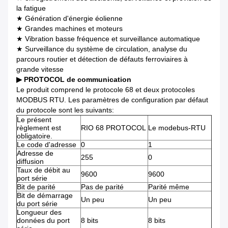
la fatigue
★ Génération d'énergie éolienne
★ Grandes machines et moteurs
★ Vibration basse fréquence et surveillance automatique
★ Surveillance du système de circulation, analyse du
parcours routier et détection de défauts ferroviaires à
grande vitesse
▶ PROTOCOL de communication
Le produit comprend le protocole 68 et deux protocoles
MODBUS RTU. Les paramètres de configuration par défaut
du protocole sont les suivants:
Le présent
règlement est
RIO 68 PROTOCOL
Le modebus-RTU
obligatoire.
Le code d'adresse
0
1
Adresse de
255
0
diffusion
Taux de débit au
9600
9600
port série
Bit de parité
Pas de parité
Parité même
Bit de démarrage
Un peu
Un peu
du port série
Longueur des
données du port
8 bits
8 bits