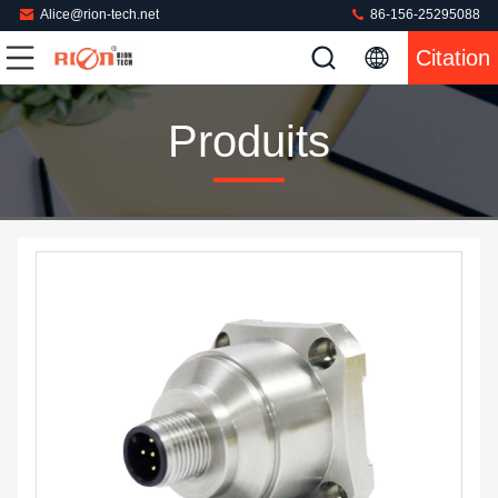
Alice@rion-tech.net
86-156-25295088
Citation
Produits