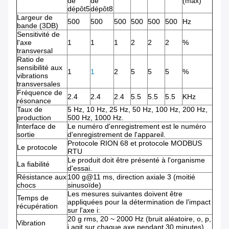
de
de
(max)
dépôt5
dépôt8
Largeur de
500
500
500
500
500
500
Hz
bande (3DB)
Sensitivité de
l'axe
1
1
1
2
2
2
%
transversal
Ratio de
sensibilité aux
1
1
2
5
5
5
%
vibrations
transversales
Fréquence de
2.4
2.4
2.4
5.5
5.5
5.5
KHz
résonance
Taux de
5 Hz, 10 Hz, 25 Hz, 50 Hz, 100 Hz, 200 Hz,
production
500 Hz, 1000 Hz.
Interface de
Le numéro d'enregistrement est le numéro
sortie
d'enregistrement de l'appareil.
Protocole RION 68 et protocole MODBUS
Le protocole
RTU
Le produit doit être présenté à l'organisme
La fiabilité
d'essai.
Résistance aux
100 g@11 ms, direction axiale 3 (moitié
chocs
sinusoïde)
Les mesures suivantes doivent être
Temps de
appliquées pour la détermination de l'impact
récupération
sur l'axe i:
20 g rms, 20 ~ 2000 Hz (bruit aléatoire, o, p,
Vibration
i agit sur chaque axe pendant 30 minutes)