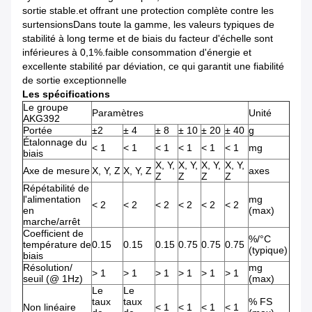
sortie stable.et offrant une protection complète contre les
surtensionsDans toute la gamme, les valeurs typiques de
stabilité à long terme et de biais du facteur d'échelle sont
inférieures à 0,1%.faible consommation d'énergie et
excellente stabilité par déviation, ce qui garantit une fiabilité
de sortie exceptionnelle
Les spécifications
Le groupe
Paramètres
Unité
AKG392
Portée
±2
± 4
± 8
± 10
± 20
± 40
g
Étalonnage du
< 1
< 1
< 1
< 1
< 1
< 1
mg
biais
X, Y,
X, Y,
X, Y,
X, Y,
Axe de mesure
X, Y, Z
X, Y, Z
axes
Z
Z
Z
Z
Répétabilité de
l'alimentation
mg
< 2
< 2
< 2
< 2
< 2
< 2
en
(max)
marche/arrêt
Coefficient de
%/°C
température de
0.15
0.15
0.15
0.75
0.75
0.75
(typique)
biais
Résolution/
mg
> 1
> 1
> 1
> 1
> 1
> 1
seuil (@ 1Hz)
(max)
Le
Le
taux
taux
% FS
Non linéaire
< 1
< 1
< 1
< 1