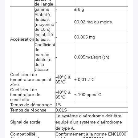
de l'angle
gamme
-
± 8 g
Stabilité
du biais
-
00,02 mg ou moins
(moyenne
de 10 s)
Instabilité
-
00,005 mg
Accélération
du biais
Coefficient
de
marche
-
0.005m/s/sqrt ((h)
aléatoire
de la
vitesse
Coefficient de
-40°C à
température au point
± 0,01°/°C
85°C
zéro
Coefficient de
-40°C à
température de
≤ 100 ppm/°C
85°C
sensibilité
Temps de démarrage
1S
Temps de réponse
0.01S
Le système d'aérodrome doit être
Signal de sortie
équipé d'un système d'aérodrome
de type A.
Compatibilité
Conformément à la norme EN61000