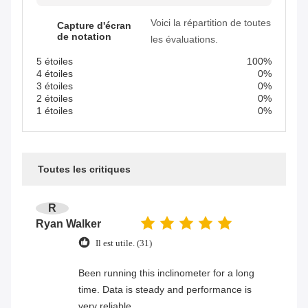
Voici la répartition de toutes
Capture d'écran
de notation
les évaluations.
5 étoiles
100%
4 étoiles
0%
3 étoiles
0%
2 étoiles
0%
1 étoiles
0%
Toutes les critiques
R
Ryan Walker
Il est utile. (31)
Been running this inclinometer for a long
time. Data is steady and performance is
very reliable.