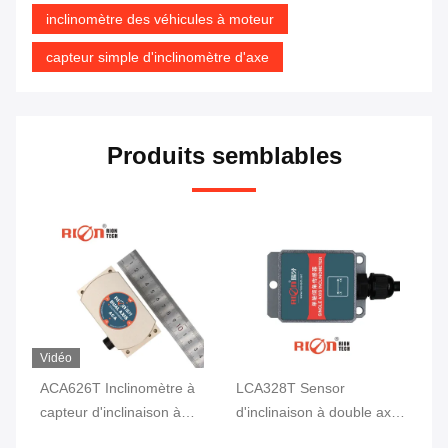
inclinomètre des véhicules à moteur
capteur simple d'inclinomètre d'axe
Produits semblables
Vidéo
ACA626T Inclinomètre à
LCA328T Sensor
AC
xe
capteur d'inclinaison à
d'inclinaison à double axe
ha
double axe
en temps réel de sortie
av