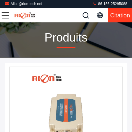
Alice@rion-tech.net
86-156-25295088
Citation
Produits