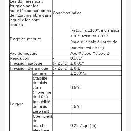
Les données sont
fournies par les
autorités compétentes
Condition
Indice
de l'État membre dans
lequel elles sont
situées.
Retour à ±180°, inclinaison
±90°, azimuth ±180°
Plage de mesure
-
(valeur initiale à l'arrêt de
marche est de 0°)
Axe de mesure
-
Axe X / axe Y / axe Z
Résolution
-
00,01°
Précision statique
@ 25°C
± 0,05°
Précision dynamique
@ 25°C
± 0,1°
gamme
-
± 250°/s
Stabilité
de biais
zéro
-
8.5°/h
(moyenne
de 10 s)
Instabilité
Le gyro
de biais
-
4.5°/h
zéro (all)
Coefficient
de
marche
-
0.25°/sqrt ((h)
aléatoire