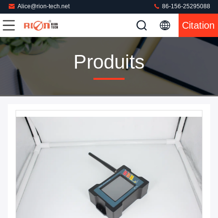
Alice@rion-tech.net
86-156-25295088
Citation
Produits