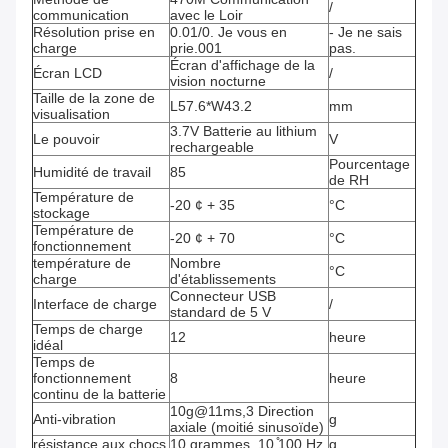
/
communication
avec le Loir
Résolution prise en
0.01/0. Je vous en
- Je ne sais
charge
prie.001
pas.
Écran d'affichage de la
Écran LCD
/
vision nocturne
Taille de la zone de
L57.6*W43.2
mm
visualisation
3.7V Batterie au lithium
Le pouvoir
V
rechargeable
Pourcentage
Humidité de travail
85
de RH
Température de
-20 ¢ + 35
°C
stockage
Température de
-20 ¢ + 70
°C
fonctionnement
température de
Nombre
°C
charge
d'établissements
Connecteur USB
Interface de charge
/
standard de 5 V
Temps de charge
12
heure
idéal
Temps de
fonctionnement
8
heure
continu de la batterie
10g@11ms,3 Direction
Anti-vibration
g
axiale (moitié sinusoïde)
résistance aux chocs
10 grammes, 10 ̊100 Hz
g