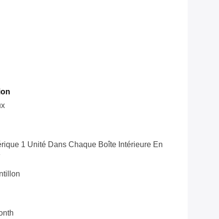
ion
ux
rique 1 Unité Dans Chaque Boîte Intérieure En
é
tillon
onth