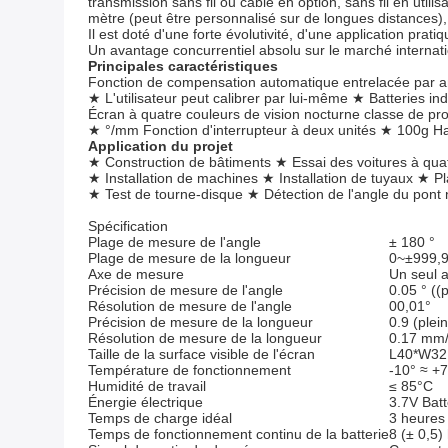
transmission sans fil ou câblé en option, sans fil en uti
mètre (peut être personnalisé sur de longues distances)
Il est doté d'une forte évolutivité, d'une application prati
Un avantage concurrentiel absolu sur le marché internati
Principales caractéristiques
Fonction de compensation automatique entrelacée par a
★ L'utilisateur peut calibrer par lui-même ★ Batteries in
Écran à quatre couleurs de vision nocturne classe de pro
★ °/mm Fonction d'interrupteur à deux unités ★ 100g Ha
Application du projet
★ Construction de bâtiments ★ Essai des voitures à qua
★ Installation de machines ★ Installation de tuyaux ★ Pl
★ Test de tourne-disque ★ Détection de l'angle du pont
Spécification
Plage de mesure de l'angle
± 180 °
Plage de mesure de la longueur
0~±999,
Axe de mesure
Un seul 
Précision de mesure de l'angle
0.05 ° ((
Résolution de mesure de l'angle
00,01°
Précision de mesure de la longueur
0.9 (ple
Résolution de mesure de la longueur
0.17 mm
Taille de la surface visible de l'écran
L40*W3
Température de fonctionnement
-10° ≈ +
Humidité de travail
≤ 85°C
Énergie électrique
3.7V Batt
Temps de charge idéal
3 heures
Temps de fonctionnement continu de la batterie
8 (± 0,5)