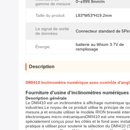
0~±999.9mm/m
gamme de mesure:
Taille du produit:
L83*W53*H19.2mm
Le signal de sortie
Connecteur standard de 5Pi
de données:
batterie au lithium 3.7V de
Énergie:
remplissage
Description
DMI410 Inclinomètre numérique avec contrôle d'ang
Fourniture d'usine d'inclinomètres numériques
Description générale
Le DMI410 est un inclinomètre à affichage numérique qui 
industries.Le noyau de ce produit utilise le principe de
mesure,a et ensuite utiliser le modèle RION breveté int
électroniques micro-mécaniquesDMI410 est une mesure uni
spécialement conçus pour les côtés et le fond avec insta
pratique à utiliser.pour soutenir la sélection du DMI410 