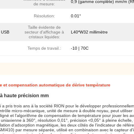
0,9 (gamme complète) mm/m (R
de mesure:
Résolution:
0.01°
Taille évidente de
n USB
secteur d'affichage à
L40*W32 millimètre
cristaux liquides:
Temps de travail.:
-10 | 70C
le et compensation automatique de dérive température
 à haute précision mm
a pris trois ans à la société RION pour le développer professionnellem
 contrôle micro-mécanique, unité de mesure à double noyau, peut utilise
erligné et l'algorithme de compensation de température pour jouer les 
axienne à 360°, résolution 0,01°, précision <0,05° à pleine échelle,
llation d'adsorption magnétique, les deux côtés de l'indicateur de réfé
(SMI410) par mesure séparée, utilisé en combinaison avec le capteur d'i