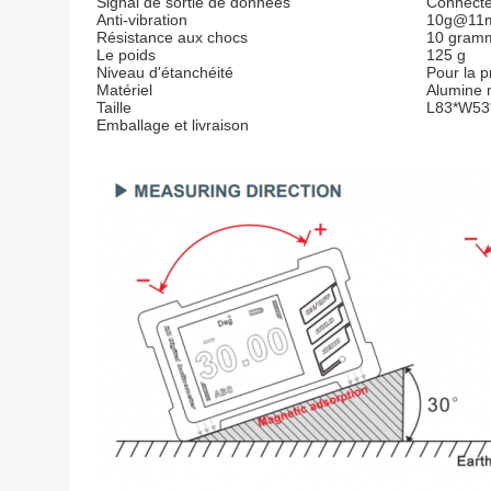
Signal de sortie de données
Connecte
Anti-vibration
10g@11ms
Résistance aux chocs
10 gramm
Le poids
125 g
Niveau d'étanchéité
Pour la p
Matériel
Alumine 
Taille
L83*W53
Emballage et livraison