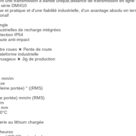
lisant une transmission à bande unique,distance de transmission en lign
, série DMI410
que et pratique et d'une fiabilité industrielle, d'un avantage absolu en t
onal!
ngle
dustrielles de recharge intégrées
tection IP54
ute anti-impact
tre roues ★ Pente de route
ateforme industrielle
 nuageux ★ Jig de production
9 mm/m
axe
pleine portée) ° ((RMS)
ine portée) mm/m (RMS)
/m
2 mm
70°C
erie au lithium chargée
 heures