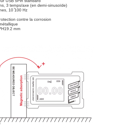
ur USB 5Pin standard
, 3 temps/axe (en demi-sinusoïde)
es, 10 ̊100 Hz
rotection contre la corrosion
métallique
*H19.2 mm