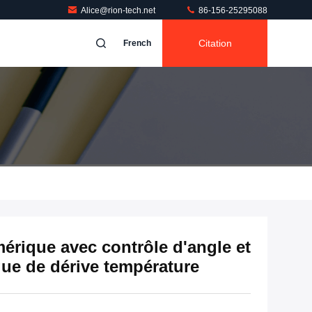
Alice@rion-tech.net
86-156-25295088
Citation
French
érique avec contrôle d'angle et
ue de dérive température