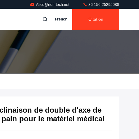
Alice@rion-tech.net
86-156-25295088
Citation
French
nclinaison de double d'axe de
 pain pour le matériel médical