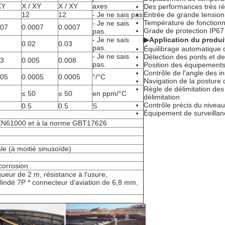
XY
X / XY
X / XY
axes
Des performances très ré
12
12
- Je ne sais pas
Entrée de grande tension
Température de fonctionn
- Je ne sais
007
0.0007
0.0007
Grade de protection IP67
pas.
- Je ne sais
▶
Application du produi
0.02
0.03
pas.
Équilibrage automatique
- Je ne sais
Détection des ponts et d
03
0.005
0.008
pas.
Position des équipements
Contrôle de l'angle des in
005
0.0005
0.0005
°/°C
Navigation de la posture 
Règle de délimitation des
≤ 50
≤ 50
en ppm/°C
délimitation
Contrôle précis du niveau
0.5
0.5
S
Équipement de surveillan
EN61000 et à la norme GBT17626
e (à moitié sinusoïde)
z
 corrosion
ueur de 2 m, résistance à l'usure,
lindé 7P * connecteur d'aviation de 6,8 mm,