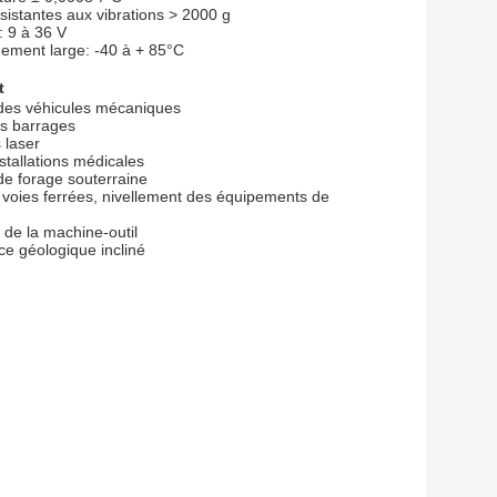
sistantes aux vibrations > 2000 g
: 9 à 36 V
ement large: -40 à + 85°C
t
 des véhicules mécaniques
es barrages
 laser
stallations médicales
de forage souterraine
 voies ferrées, nivellement des équipements de
 de la machine-outil
ce géologique incliné