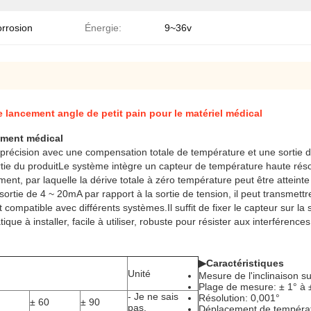
orrosion
Énergie:
9~36v
e lancement angle de petit pain pour le matériel médical
pement médical
récision avec une compensation totale de température et une sortie de 
rtie du produitLe système intègre un capteur de température haute résolu
t, par laquelle la dérive totale à zéro température peut être atteinte
sortie de 4 ~ 20mA par rapport à la sortie de tension, il peut transmet
 compatible avec différents systèmes.Il suffit de fixer le capteur sur la 
tique à installer, facile à utiliser, robuste pour résister aux interféren
▶
Caractéristiques
Unité
Mesure de l'inclinaison s
Plage de mesure: ± 1° à ±
- Je ne sais
Résolution: 0,001°
± 60
± 90
pas.
Déplacement de températ