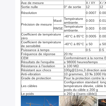
Axe de mesure
X / XY
X / 
Sortie nulle
0° de sortie
12
12
Résolution
0.0007
0.0
Température
Maxé
0.003
0.01
ambiante.
Précision de mesure
Température
RMSE
0.003
0.0
ambiante.
Coefficient de température
-40°C à 85°C
0.0005
0.0
zéro
Coefficient de température
-40°C à 85°C
≤ 50
≤ 50
de sensibilité
Puissance à temps
0.5
0.5
Fréquence de réponse
20 Hz
CEM
Conformément à la norme 
Résultats de l'enquête
≥ 98000 heures/temps
Résistance à l'isolation
≥ 100 MΩ
Résistant aux chocs
100g@11ms,3 direction axial
Anti-vibration
10 grammes, 10 ‰ 1000 H
Grade de protection
Pour la protection contre la
Configuration standard: long
Les câbles
température élevée, câble b
poids du câble ≤ 200 g
Le poids
≤ 260 g ((sans câble))