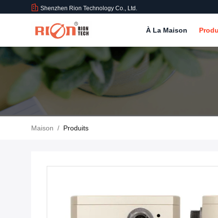
Shenzhen Rion Technology Co., Ltd.
À La Maison
Produ
Maison
/
Produits