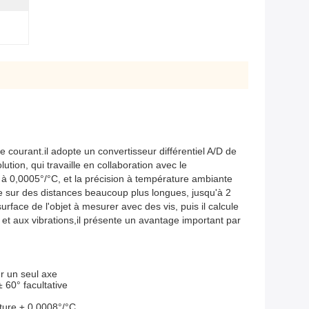
courant.il adopte un convertisseur différentiel A/D de
tion, qui travaille en collaboration avec le
 à 0,0005°/°C, et la précision à température ambiante
tre sur des distances beaucoup plus longues, jusqu'à 2
surface de l'objet à mesurer avec des vis, puis il calcule
ces et aux vibrations,il présente un avantage important par
ur un seul axe
 60° facultative
ure ± 0,0008°/°C