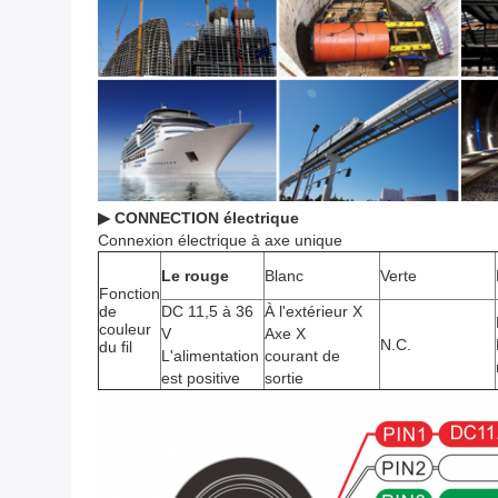
▶ CONNECTION électrique
Connexion électrique à axe unique
Le rouge
Blanc
Verte
Fonction
de
DC 11,5 à 36
À l'extérieur X
couleur
V
Axe X
N.C.
du fil
L'alimentation
courant de
est positive
sortie