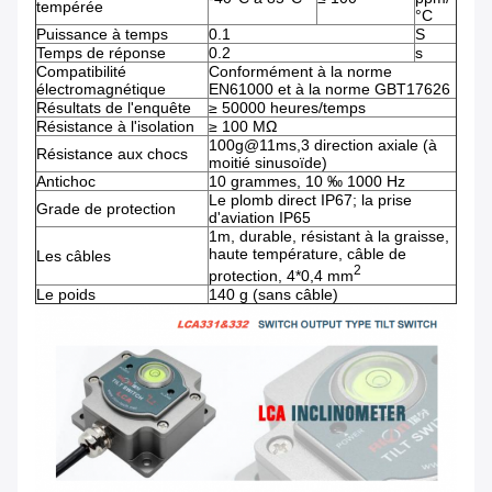
tempérée
°C
Puissance à temps
0.1
S
Temps de réponse
0.2
s
Compatibilité
Conformément à la norme
électromagnétique
EN61000 et à la norme GBT17626
Résultats de l'enquête
≥ 50000 heures/temps
Résistance à l'isolation
≥ 100 MΩ
100g@11ms,3 direction axiale (à
Résistance aux chocs
moitié sinusoïde)
Antichoc
10 grammes, 10 ‰ 1000 Hz
Le plomb direct IP67; la prise
Grade de protection
d'aviation IP65
1m, durable, résistant à la graisse,
haute température, câble de
Les câbles
2
protection, 4*0,4 mm
Le poids
140 g (sans câble)