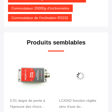
Commutateur 20000g d'inclinomètre
Commutateur de l'inclination RS232
Produits semblables
de
0.01 degré de pente à
LCA342 fonction réglée
So
l'épreuve des chocs
zéro d'axe du
SC