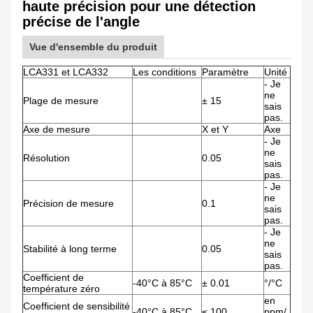
haute précision pour une détection
précise de l'angle
Vue d'ensemble du produit
LCA331 et LCA332
Les conditions
Paramètre
Unité
- Je
ne
Plage de mesure
± 15
sais
pas.
Axe de mesure
X et Y
Axe
- Je
ne
Résolution
0.05
sais
pas.
- Je
ne
Précision de mesure
0.1
sais
pas.
- Je
ne
Stabilité à long terme
0.05
sais
pas.
Coefficient de
-40°C à 85°C
± 0.01
°/°C
température zéro
en
Coefficient de sensibilité
-40°C à 85°C
≤ 100
ppm/