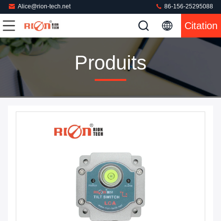
Alice@rion-tech.net
86-156-25295088
Citation
Produits