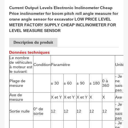
Current Output Levels Electronic Inclinometer Cheap
Price inclinometer for boom pitch roll angle measure for
crane angle sensor for excavator LOW PRICE LEVEL
METER FACTORY SUPPLY CHEAP INCLINOMETER FOR
LEVEL MEASURE SENSOR
Description du produit
Données techniques
Le nombre
de véhicules
Condition
Paramètre
Unité
à moteur est
le suivant:
- Je
Plage de
0 à
ne
± 30
± 60
± 90
± 180
mesure
360
sais
pas.
Axe de
X et Y
X et Y
X et Y
X
X
Axe
mesure
- Je
0° de
ne
Sortie nulle
12
12
12
12
12
sortie
sais
pas
- Je
ne