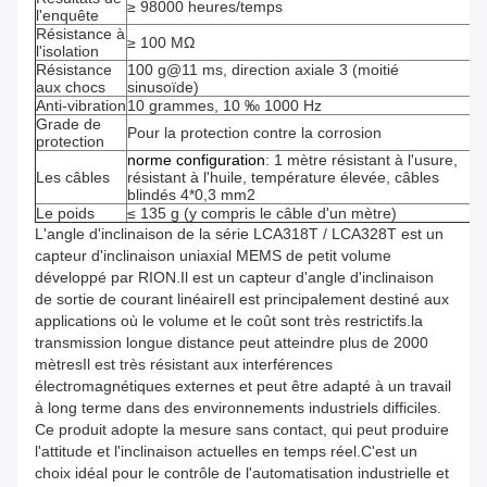
≥ 98000 heures/temps
l'enquête
Résistance à
≥ 100 MΩ
l'isolation
Résistance
100 g@11 ms, direction axiale 3 (moitié
aux chocs
sinusoïde)
Anti-vibration
10 grammes, 10 ‰ 1000 Hz
Grade de
Pour la protection contre la corrosion
protection
norme
configuration
: 1 mètre résistant à l'usure,
Les câbles
résistant à l'huile, température élevée, câbles
blindés 4*0,3 mm2
Le poids
≤ 135 g (y compris le câble d'un mètre)
L'angle d'inclinaison de la série LCA318T / LCA328T est un
capteur d'inclinaison uniaxial MEMS de petit volume
développé par RION.Il est un capteur d'angle d'inclinaison
de sortie de courant linéaireIl est principalement destiné aux
applications où le volume et le coût sont très restrictifs.la
transmission longue distance peut atteindre plus de 2000
mètresIl est très résistant aux interférences
électromagnétiques externes et peut être adapté à un travail
à long terme dans des environnements industriels difficiles.
Ce produit adopte la mesure sans contact, qui peut produire
l'attitude et l'inclinaison actuelles en temps réel.C'est un
choix idéal pour le contrôle de l'automatisation industrielle et