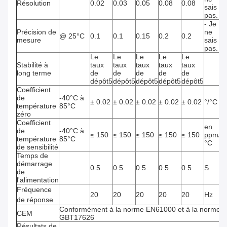
Résolution
0.02
0.03
0.05
0.08
0.08
sais
pas.
- Je
Précision de
ne
@ 25°C
0.1
0.1
0.15
0.2
0.2
mesure
sais
pas.
Le
Le
Le
Le
Le
Stabilité à
taux
taux
taux
taux
taux
long terme
de
de
de
de
de
dépôt5
dépôt5
dépôt5
dépôt5
dépôt5
Coefficient
de
-40°C à
± 0.02
± 0.02
± 0.02
± 0.02
± 0.02
°/°C
température
85°C
zéro
Coefficient
en
de
-40°C à
≤ 150
≤ 150
≤ 150
≤ 150
≤ 150
ppm/
température
85°C
°C
de sensibilité
Temps de
démarrage
0.5
0.5
0.5
0.5
0.5
S
de
l'alimentation
Fréquence
20
20
20
20
20
Hz
de réponse
Conformément à la norme EN61000 et à la norme
CEM
GBT17626
Résultats de