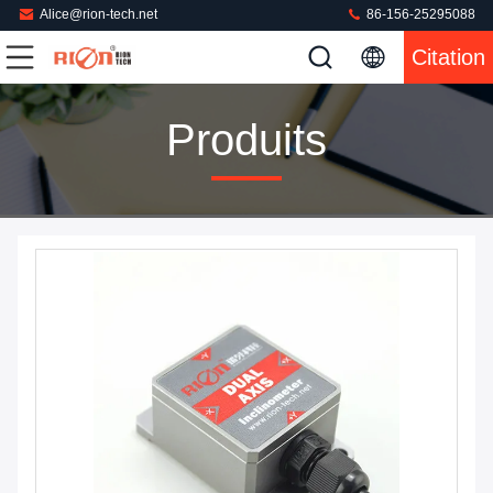
Alice@rion-tech.net
86-156-25295088
Citation
Produits