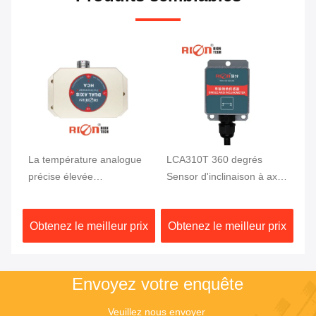
La température analogue
LCA310T 360 degrés
10
précise élevée
Sensor d'inclinaison à axe
ca
ms
d'inclinomètre d'angle
unique
d'
d'inclinaison a produit
mo
ix
Obtenez le meilleur prix
Obtenez le meilleur prix
Ob
RION
pl
Envoyez votre enquête
Veuillez nous envoyer 