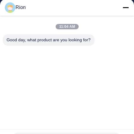
Rion
Alice@rion-tech.net
86-156-25295088
Bloc 1, Parc Industriel de Ro
11:04 AM
botique COFCO(FUAN), 90,
Route de Da Yang, District d
Good day, what product are you looking for?
e Fuyong, Ville de Shenzhe
n, Chine
Bonne qualité de la Chine Inclinomètre de capteur d'inclinaison
Fournisseur. © de Copyright 2026 Shenzhen Rion Technology Co., Ltd. .
Tous droits réservés.