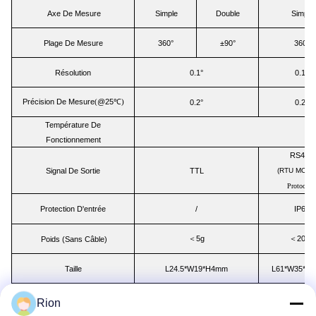
Axe De Mesure
Simple
Double
Simple
Plage De Mesure
360°
±90°
360°
Résolution
0.1°
0.1°
Précision De Mesure
@25℃
(
)
0.2°
0.2°
Température De
Fonctionnement
RS485
Signal De Sortie
TTL
(RTU MOD
Protocole
)
Protection D'entrée
/
IP67
5g
200g
Poids (sans Câble)
＜
＜
Taille
L24.5*W19*H4mm
L61*W35*H
Rion