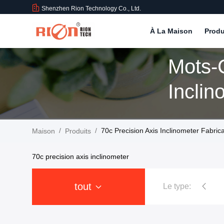
Shenzhen Rion Technology Co., Ltd.
À La Maison
Produ
Mots-C
Inclin
Produi
/
/
70c Precision Axis Inclinometer Fabric
Maison
Produits
70c precision axis inclinometer
tout
Le type:
Inclinomètre de capteur d'inclinaiso