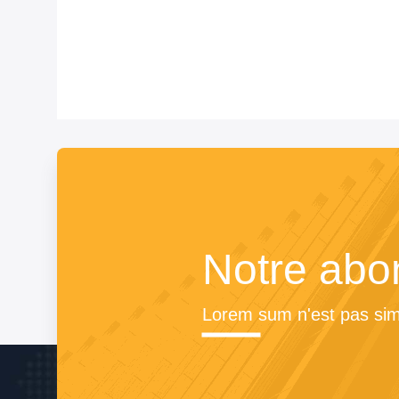
Notre ab
Lorem sum n'est pas simp