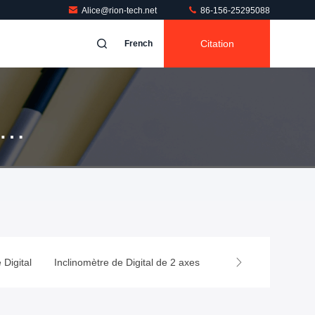
Alice@rion-tech.net
86-156-25295088
Citation
French
 Digital
Inclinomètre de Digital de 2 axes
Inclinomètre analog