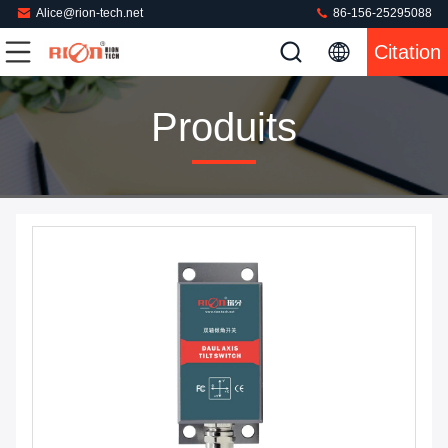
Alice@rion-tech.net
86-156-25295088
Citation
Produits