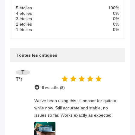
5 étoiles
100%
4 étoiles
0%
3 étoiles
0%
2 étoiles
0%
1 étoiles
0%
Toutes les critiques
T
T*r
Il est utile. (8)
We’ve been using this tilt sensor for quite a
while now. Still accurate and stable, no
issues so far. Works exactly as expected.