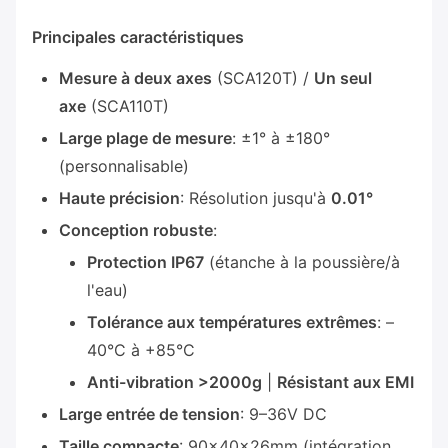
Principales caractéristiques
Mesure à deux axes
(SCA120T) /
Un seul
axe
(SCA110T)
Large plage de mesure
: ±1° à ±180°
(personnalisable)
Haute précision
: Résolution jusqu'à
0.01°
Conception robuste
:
Protection IP67
(étanche à la poussière/à
l'eau)
Tolérance aux températures extrêmes
: –
40°C à +85°C
Anti-vibration >2000g
|
Résistant aux EMI
Large entrée de tension
: 9–36V DC
Taille compacte
: 90×40×26mm (intégration