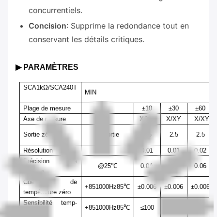
concurrentiels.
Concision
: Supprime la redondance tout en
conservant les détails critiques.
▶
PARAMÈTRES
SCA
1
kΩ
/
SCA
24
0T
MIN
Plage de mesure
±10
±30
±60
Axe de mesure
X
/
X
Y
X
/
X
Y
X
/
X
Y
Sortie zéro
0°
sortie
2.5
2.5
2.5
Résolution
0.0
1
0.01
0.02
Précision de
@25℃
0.0
A
0.05
0.0
6
mesure
Coefficient de
+85
1000Hz
85℃
±0.006
±0.006
±0.006
température zéro
Sensibilité
temp-
+85
1000Hz
85℃
≤100
≤100
≤100
coeffi