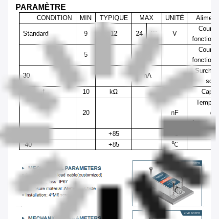
PARAMÈTRE
CONDITION
MIN
TYPIQUE
MAX
UNITÉ
Aliment
Couran
Standard
9
12
24
36
V
fonction
Couran
5
V
fonction
Surchar
30
mA
sorti
Résistif
10
kΩ
Capaci
Tempéra
20
nF
de
fonction
-40
+85
℃
-40
+85
℃