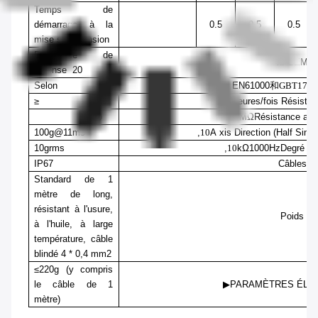
Temps de
démarrage à la
0.5
0.5
0.5
mise sous tension
Fréquence de
nF
CEM
réponse
20
Selon
EN61000
和
GBT1762
≥
98
000
heures/fois
Résistan
≥100
MΩ
Résistance aux
100g@11ms
,
10
A
xis
D
irection (
H
alf
S
inu
10grms
,
10
kΩ
1000Hz
Degré de
IP67
Câbles
Standard de 1
mètre de long,
résistant à l'usure,
Poids
à l'huile, à large
température, câble
blindé 4 * 0,4 mm2
≤220g (y compris
le câble de 1
▶PARAMÈTRES ÉLE
mètre)